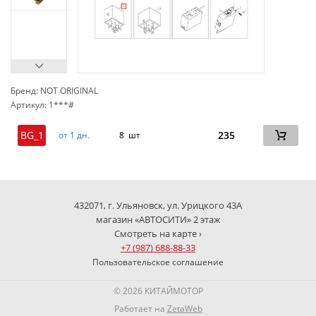
Бренд: NOT ORIGINAL
Артикул: 1***#
сп
BG_1
235
от 1 дн.
8 шт
432071, г. Ульяновск, ул. Урицкого 43А
магазин «АВТОСИТИ» 2 этаж
Смотреть на карте ›
+7 (987) 688-88-33
Пользовательское соглашение
© 2026 КИТАЙМОТОР
Работает на
ZetaWeb