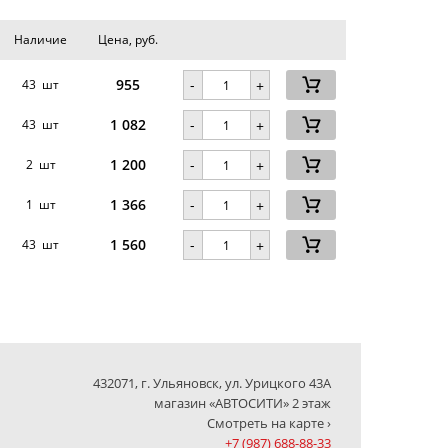
Наличие
Цена, руб.
955
-
43 шт
+
1 082
-
43 шт
+
1 200
-
.
2 шт
+
1 366
-
1 шт
+
1 560
-
43 шт
+
432071, г. Ульяновск, ул. Урицкого 43А
магазин «АВТОСИТИ» 2 этаж
Смотреть на карте ›
+7 (987) 688-88-33