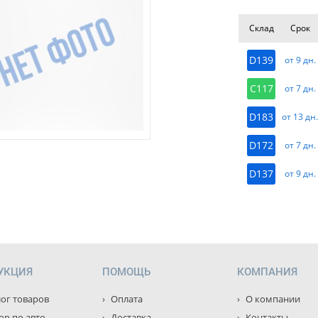
Склад
Срок
D139
от 9 дн.
C117
от 7 дн.
D183
от 13 дн
D172
от 7 дн.
D137
от 9 дн.
УКЦИЯ
ПОМОЩЬ
КОМПАНИЯ
ог товаров
Оплата
О компании
р по авто
Доставка
Контакты