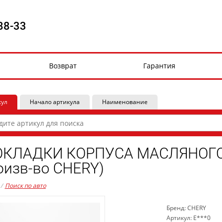
88-33
Возврат
Гарантия
кул
Начало артикула
Наименование
КЛАДКИ КОРПУСА МАСЛЯНОГО 
оизв-во CHERY)
/
Поиск по авто
Бренд: CHERY
Артикул: E***0