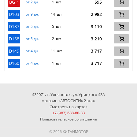
BG_1
595
от 2 дн.
1 шт
D103
2 982
от 9 дн.
14 шт
D187
3 110
от 5 дн.
5 шт
D168
3 210
от 5 дн.
2 шт
D149
3 717
от 4 дн.
11 шт
D160
3 717
от 4 дн.
1 шт
432071, г. Ульяновск, ул. Урицкого 43А
магазин «АВТОСИТИ» 2 этаж
Смотреть на карте ›
+7 (987) 688-88-33
Пользовательское соглашение
© 2026 КИТАЙМОТОР