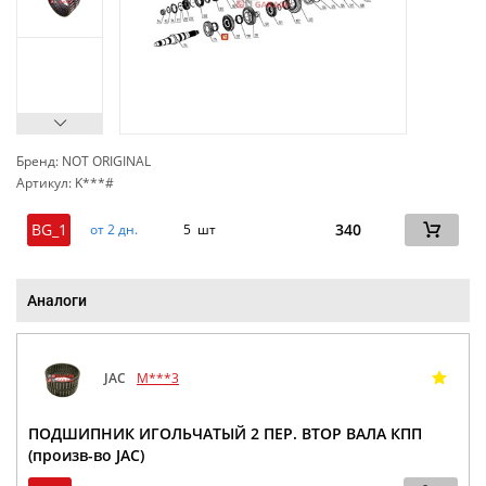
Бренд: NOT ORIGINAL
Артикул: K***#
сп
BG_1
340
от 2 дн.
5 шт
Аналоги
JAC
M***3
ПОДШИПНИК ИГОЛЬЧАТЫЙ 2 ПЕР. ВТОР ВАЛА КПП
(произв-во JAC)