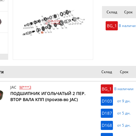
Склад
Срок
BG_1
В наличи
Склад
Срок
ги
JAC
M***3
BG_1
В наличии
ПОДШИПНИК ИГОЛЬЧАТЫЙ 2 ПЕР.
ВТОР ВАЛА КПП (произв-во JAC)
D103
от 9 дн.
D187
от 5 дн.
D168
от 5 дн.