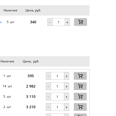
Наличие
Цена, руб.
340
-
и
5 шт
+
Наличие
Цена, руб.
595
-
1 шт
+
2 982
-
14 шт
+
3 110
-
5 шт
+
3 210
-
2 шт
+