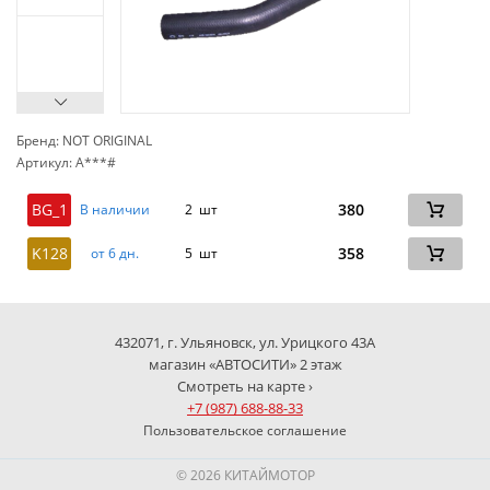
Бренд: NOT ORIGINAL
Артикул: A***#
сп
BG_1
380
В наличии
2 шт
K128
358
от 6 дн.
5 шт
432071, г. Ульяновск, ул. Урицкого 43А
магазин «АВТОСИТИ» 2 этаж
Смотреть на карте ›
+7 (987) 688-88-33
Пользовательское соглашение
© 2026 КИТАЙМОТОР