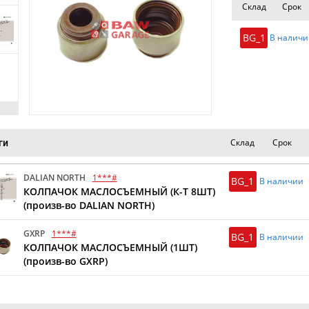
Склад
Срок
BG_1
В наличи
Склад
Срок
ги
DALIAN NORTH
1***#
BG_1
В наличии
КОЛПАЧОК МАСЛОСЪЕМНЫЙ (К-Т 8ШТ)
(произв-во DALIAN NORTH)
GXRP
1***#
BG_1
В наличии
КОЛПАЧОК МАСЛОСЪЕМНЫЙ (1ШТ)
(произв-во GXRP)