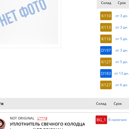
Склад
Срок
K110
от 3 дн.
K113
от 3 дн.
K116
от 5 дн.
D197
от 3 дн.
K127
от 5 дн.
D183
от 13 дн
K127
от 6 дн.
Склад
Срок
ги
NOT ORIGINAL
L***#
BG_1
В наличии
УПЛОТНИТЕЛЬ СВЕЧНОГО КОЛОДЦА