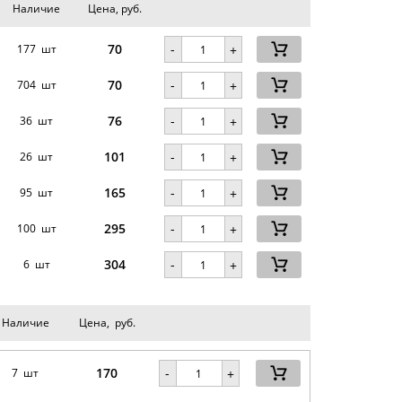
Наличие
Цена, руб.
70
-
177 шт
+
70
-
704 шт
+
76
-
36 шт
+
101
-
26 шт
+
165
-
95 шт
+
295
-
.
100 шт
+
304
-
6 шт
+
Наличие
Цена, руб.
170
-
7 шт
+