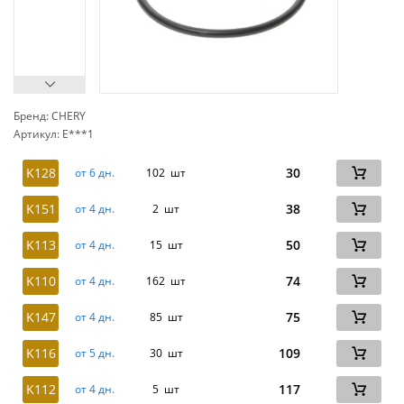
Бренд: CHERY
Артикул: E***1
сп
K128
30
от 6 дн.
102 шт
K151
38
от 4 дн.
2 шт
K113
50
от 4 дн.
15 шт
K110
74
от 4 дн.
162 шт
K147
75
от 4 дн.
85 шт
K116
109
от 5 дн.
30 шт
K112
117
от 4 дн.
5 шт