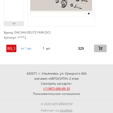
Бренд: DACHAI-DEUTZ FAW (DC)
Артикул: 1***2
сп
BG_1
325
от 1 дн.
1 шт
432071, г. Ульяновск, ул. Урицкого 43А
магазин «АВТОСИТИ» 2 этаж
Смотреть на карте ›
+7 (987) 688-88-33
Пользовательское соглашение
© 2026 КИТАЙМОТОР
Работает на
ZetaWeb