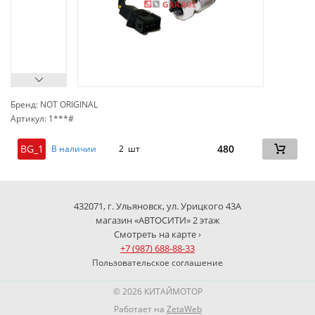
Бренд: NOT ORIGINAL
Артикул: 1***#
сп
BG_1
480
В наличии
2 шт
432071, г. Ульяновск, ул. Урицкого 43А
магазин «АВТОСИТИ» 2 этаж
Смотреть на карте ›
+7 (987) 688-88-33
Пользовательское соглашение
© 2026 КИТАЙМОТОР
Работает на
ZetaWeb