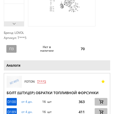
Бренд: LOVOL
Артикул: T***5
сп
Нет в
ПЗ
70
наличии
Аналоги
FOTON
T***5
БОЛТ (ШТУЦЕР) ОБРАТКИ ТОПЛИВНОЙ ФОРСУНКИ
D100
363
от 4 дн.
16 шт
D189
411
от 4 дн.
16 шт