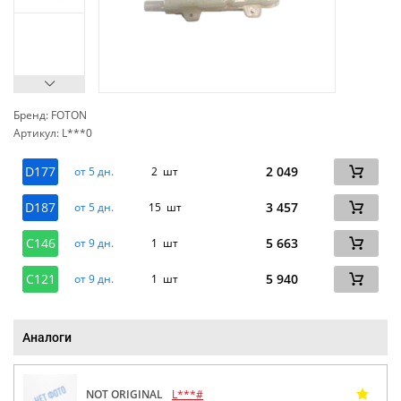
Бренд: FOTON
Артикул: L***0
сп
D177
2 049
от 5 дн.
2 шт
D187
3 457
от 5 дн.
15 шт
C146
5 663
от 9 дн.
1 шт
C121
5 940
от 9 дн.
1 шт
Аналоги
NOT ORIGINAL
L***#