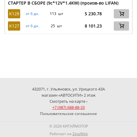
СТАРТЕР В СБОРЕ (9c*12V*1.4KW) (произв-во LIFAN)
K128
5 230.78
от 6 дн.
113 шт
K127
8 101.23
от 6 дн.
25 шт
432071, г. Ульяновск, ул. Урицкого 43А
магазин «АВТОСИТИ» 2 этаж
Смотреть на карте ›
+7 (987) 688-88-33
Пользовательское соглашение
© 2026 КИТАЙМОТОР
Работает на
ZetaWeb