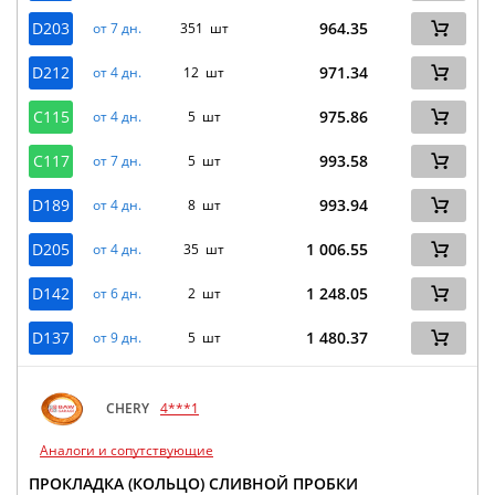
D203
964.35
от 7 дн.
351 шт
D212
971.34
от 4 дн.
12 шт
C115
975.86
от 4 дн.
5 шт
C117
993.58
от 7 дн.
5 шт
D189
993.94
от 4 дн.
8 шт
D205
1 006.55
от 4 дн.
35 шт
D142
1 248.05
от 6 дн.
2 шт
D137
1 480.37
от 9 дн.
5 шт
CHERY
4***1
Аналоги и сопутствующие
ПРОКЛАДКА (КОЛЬЦО) СЛИВНОЙ ПРОБКИ