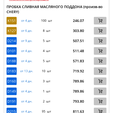
ПРОБКА СЛИВНАЯ МАСЛЯНОГО ПОДДОНА (произв-во
CHERY)
K151
246.07
от 4 дн.
100 шт
K127
303.80
от 6 дн.
8 шт
D214
507.51
от 9 дн.
5 шт
D101
511.48
от 4 дн.
4 шт
D188
571.83
от 4 дн.
5 шт
D183
719.92
от 13 дн.
10 шт
D160
789.86
от 4 дн.
3 шт
D149
789.86
от 4 дн.
1 шт
D191
793.80
от 4 дн.
2 шт
D215
811.63
от 4 дн.
95 шт