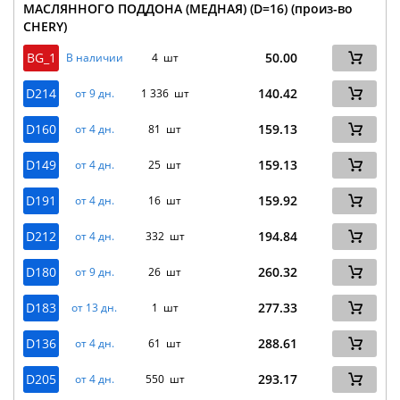
МАСЛЯННОГО ПОДДОНА (МЕДНАЯ) (D=16) (произ-во
CHERY)
BG_1
50.00
В наличии
4 шт
D214
140.42
от 9 дн.
1 336 шт
D160
159.13
от 4 дн.
81 шт
D149
159.13
от 4 дн.
25 шт
D191
159.92
от 4 дн.
16 шт
D212
194.84
от 4 дн.
332 шт
D180
260.32
от 9 дн.
26 шт
D183
277.33
от 13 дн.
1 шт
D136
288.61
от 4 дн.
61 шт
D205
293.17
от 4 дн.
550 шт