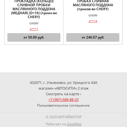
ПРОКЛАДКА (КОЛЬЦО)
ПРОБКА СЛИВНАЯ
СЛИВНОЙ ПРОБКИ
МАСЛЯНОГО ПОДДОНА
МАСЛЯННОГО ПОДДОНА
(произв-во CHERY)
(МЕДНАЯ) (D=16) (произ-во
CHERY
CHERY)
4***4
CHERY
4***1
от
50.00
руб.
от
246.07
руб.
432071, г. Ульяновск, ул. Урицкого 43А
магазин «АВТОСИТИ» 2 этаж
Смотреть на карте ›
+7 (987) 688-88-33
Пользовательское соглашение
© 2026 КИТАЙМОТОР
Работает на
ZetaWeb