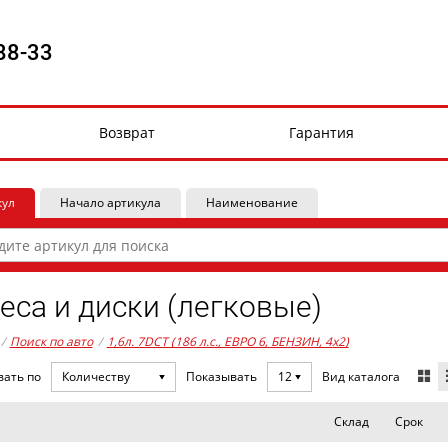
88-33
Возврат
Гарантия
кул
Начало артикула
Наименование
еса и диски (легковые)
/
Поиск по авто
/
1,6л. 7DCT (186 л.с., ЕВРО 6, БЕНЗИН, 4x2)
Вид каталога
вать по
Количеству
Показывать
12
Склад
Срок