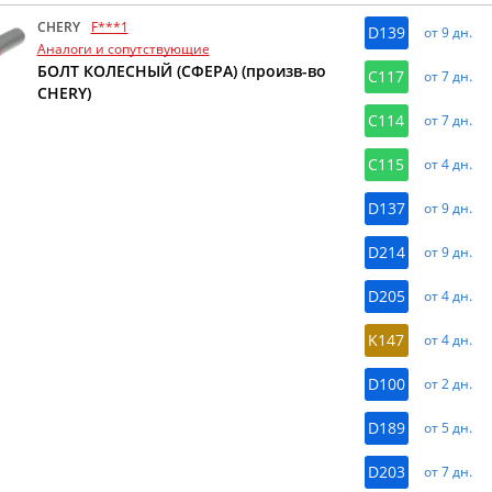
CHERY
F***1
D139
от 9 дн.
Аналоги и сопутствующие
БОЛТ КОЛЕСНЫЙ (СФЕРА) (произв-во
C117
от 7 дн.
CHERY)
C114
от 7 дн.
C115
от 4 дн.
D137
от 9 дн.
D214
от 9 дн.
D205
от 4 дн.
K147
от 4 дн.
D100
от 2 дн.
D189
от 5 дн.
D203
от 7 дн.