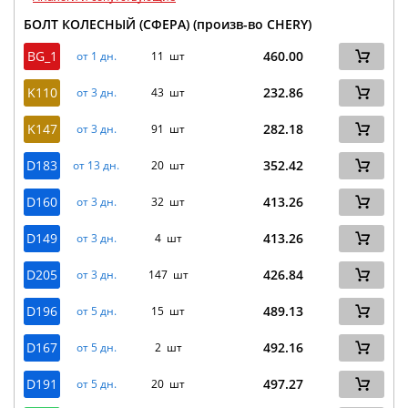
БОЛТ КОЛЕСНЫЙ (СФЕРА) (произв-во CHERY)
BG_1
460.00
от 1 дн.
11 шт
K110
232.86
от 3 дн.
43 шт
K147
282.18
от 3 дн.
91 шт
D183
352.42
от 13 дн.
20 шт
D160
413.26
от 3 дн.
32 шт
D149
413.26
от 3 дн.
4 шт
D205
426.84
от 3 дн.
147 шт
D196
489.13
от 5 дн.
15 шт
D167
492.16
от 5 дн.
2 шт
D191
497.27
от 5 дн.
20 шт