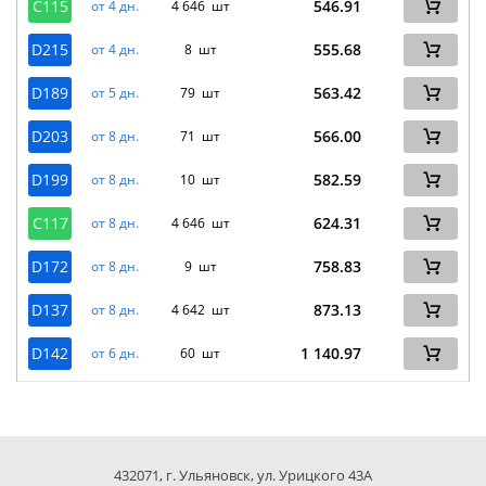
C115
546.91
от 4 дн.
4 646 шт
D215
555.68
от 4 дн.
8 шт
D189
563.42
от 5 дн.
79 шт
D203
566.00
от 8 дн.
71 шт
D199
582.59
от 8 дн.
10 шт
C117
624.31
от 8 дн.
4 646 шт
D172
758.83
от 8 дн.
9 шт
D137
873.13
от 8 дн.
4 642 шт
D142
1 140.97
от 6 дн.
60 шт
432071, г. Ульяновск, ул. Урицкого 43А