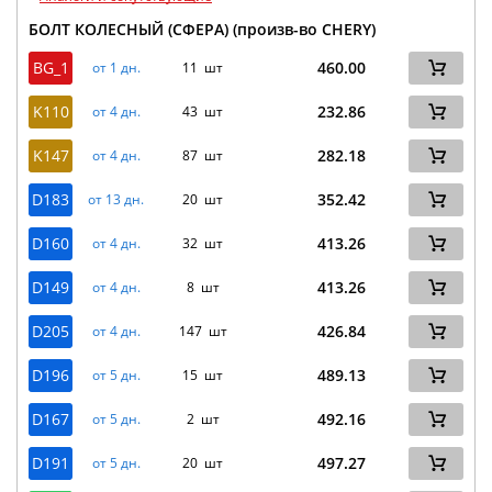
БОЛТ КОЛЕСНЫЙ (СФЕРА) (произв-во CHERY)
BG_1
460.00
от 1 дн.
11 шт
K110
232.86
от 4 дн.
43 шт
K147
282.18
от 4 дн.
87 шт
D183
352.42
от 13 дн.
20 шт
D160
413.26
от 4 дн.
32 шт
D149
413.26
от 4 дн.
8 шт
D205
426.84
от 4 дн.
147 шт
D196
489.13
от 5 дн.
15 шт
D167
492.16
от 5 дн.
2 шт
D191
497.27
от 5 дн.
20 шт