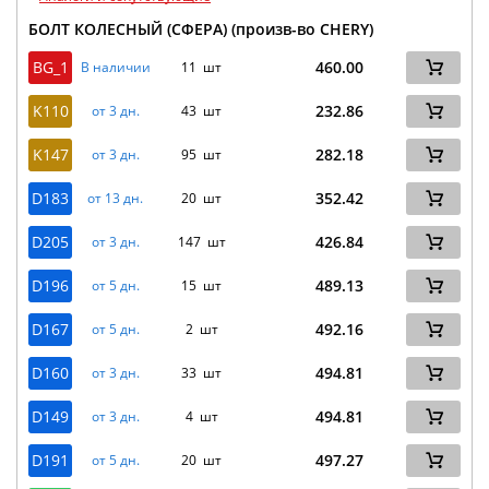
БОЛТ КОЛЕСНЫЙ (СФЕРА) (произв-во CHERY)
BG_1
460.00
В наличии
11 шт
K110
232.86
от 3 дн.
43 шт
K147
282.18
от 3 дн.
95 шт
D183
352.42
от 13 дн.
20 шт
D205
426.84
от 3 дн.
147 шт
D196
489.13
от 5 дн.
15 шт
D167
492.16
от 5 дн.
2 шт
D160
494.81
от 3 дн.
33 шт
D149
494.81
от 3 дн.
4 шт
D191
497.27
от 5 дн.
20 шт