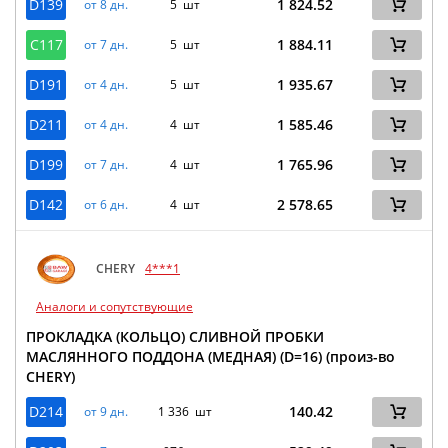
D139
1 824.52
от 8 дн.
5 шт
C117
1 884.11
от 7 дн.
5 шт
D191
1 935.67
от 4 дн.
5 шт
D211
1 585.46
от 4 дн.
4 шт
D199
1 765.96
от 7 дн.
4 шт
D142
2 578.65
от 6 дн.
4 шт
CHERY
4***1
Аналоги и сопутствующие
ПРОКЛАДКА (КОЛЬЦО) СЛИВНОЙ ПРОБКИ
МАСЛЯННОГО ПОДДОНА (МЕДНАЯ) (D=16) (произ-во
CHERY)
D214
140.42
от 9 дн.
1 336 шт