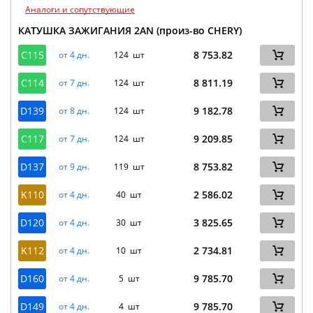
Аналоги и сопутствующие
КАТУШКА ЗАЖИГАНИЯ 2AN (произ-во CHERY)
C115
8 753.82
от 4 дн.
124 шт
C114
8 811.19
от 7 дн.
124 шт
D139
9 182.78
от 8 дн.
124 шт
C117
9 209.85
от 7 дн.
124 шт
D137
8 753.82
от 9 дн.
119 шт
K110
2 586.02
от 4 дн.
40 шт
D120
3 825.65
от 4 дн.
30 шт
K112
2 734.81
от 4 дн.
10 шт
D160
9 785.70
от 4 дн.
5 шт
D149
9 785.70
от 4 дн.
4 шт