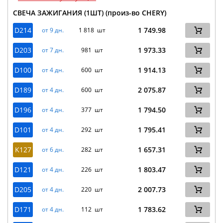
СВЕЧА ЗАЖИГАНИЯ (1ШТ) (произ-во CHERY)
D214
1 749.98
от 9 дн.
1 818 шт
D203
1 973.33
от 7 дн.
981 шт
D100
1 914.13
от 4 дн.
600 шт
D189
2 075.87
от 4 дн.
600 шт
D196
1 794.50
от 4 дн.
377 шт
D101
1 795.41
от 4 дн.
292 шт
K127
1 657.31
от 6 дн.
282 шт
D121
1 803.47
от 4 дн.
226 шт
D205
2 007.73
от 4 дн.
220 шт
D171
1 783.62
от 4 дн.
112 шт