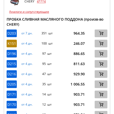
CHERY
4***4
Аналоги и сопутствующие
ПРОБКА СЛИВНАЯ МАСЛЯНОГО ПОДДОНА (произв-во
CHERY)
D203
964.35
от 7 дн.
351 шт
K151
246.07
от 4 дн.
100 шт
D196
886.65
от 4 дн.
97 шт
D215
811.63
от 4 дн.
95 шт
D216
929.90
от 4 дн.
47 шт
D205
1 006.55
от 4 дн.
35 шт
D171
903.71
от 4 дн.
14 шт
D170
903.71
от 4 дн.
12 шт