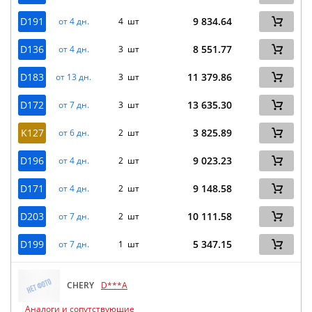
D191
9 834.64
от 4 дн.
4 шт
D136
8 551.77
от 4 дн.
3 шт
D183
11 379.86
от 13 дн.
3 шт
D172
13 635.30
от 7 дн.
3 шт
K127
3 825.89
от 6 дн.
2 шт
D196
9 023.23
от 4 дн.
2 шт
D171
9 148.58
от 4 дн.
2 шт
D203
10 111.58
от 7 дн.
2 шт
D199
5 347.15
от 7 дн.
1 шт
CHERY
D***A
Аналоги и сопутствующие