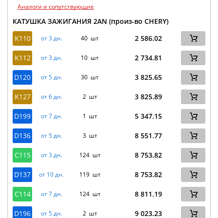
Аналоги и сопутствующие
КАТУШКА ЗАЖИГАНИЯ 2AN (произ-во CHERY)
K110
2 586.02
от 3 дн.
40 шт
K112
2 734.81
от 3 дн.
10 шт
D120
3 825.65
от 5 дн.
30 шт
K127
3 825.89
от 6 дн.
2 шт
D199
5 347.15
от 7 дн.
1 шт
D136
8 551.77
от 5 дн.
3 шт
C115
8 753.82
от 3 дн.
124 шт
D137
8 753.82
от 10 дн.
119 шт
C114
8 811.19
от 7 дн.
124 шт
D196
9 023.23
от 5 дн.
2 шт