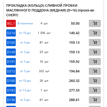
ПРОКЛАДКА (КОЛЬЦО) СЛИВНОЙ ПРОБКИ
МАСЛЯННОГО ПОДДОНА (МЕДНАЯ) (D=16) (произ-во
CHERY)
BG_1
50.00
В наличии
4 шт
D214
140.42
от 10 дн.
1 336 шт
D160
159.13
от 3 дн.
81 шт
D149
159.13
от 3 дн.
25 шт
D191
159.92
от 5 дн.
16 шт
D212
194.84
от 5 дн.
332 шт
D180
260.32
от 10 дн.
26 шт
D183
277.33
от 13 дн.
1 шт
D136
288.61
от 5 дн.
61 шт