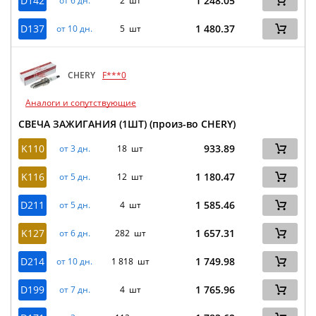
D142
1 248.05
от 6 дн.
2 шт
D137
1 480.37
от 10 дн.
5 шт
CHERY
F***0
Аналоги и сопутствующие
СВЕЧА ЗАЖИГАНИЯ (1ШТ) (произ-во CHERY)
K110
933.89
от 3 дн.
18 шт
K116
1 180.47
от 5 дн.
12 шт
D211
1 585.46
от 5 дн.
4 шт
K127
1 657.31
от 6 дн.
282 шт
D214
1 749.98
от 10 дн.
1 818 шт
D199
1 765.96
от 7 дн.
4 шт