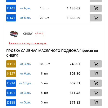
D142
1 185.62
от 6 дн.
10 шт
D141
1 665.59
от 6 дн.
20 шт
CHERY
4***4
Аналоги и сопутствующие
ПРОБКА СЛИВНАЯ МАСЛЯНОГО ПОДДОНА (произв-во
CHERY)
K151
246.07
от 3 дн.
100 шт
K127
303.80
от 6 дн.
8 шт
D214
507.51
от 10 дн.
5 шт
D101
511.48
от 3 дн.
5 шт
D188
571.83
от 5 дн.
5 шт