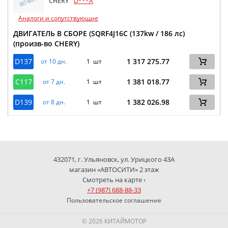
CHERY
D***A
Аналоги и сопутствующие
ДВИГАТЕЛЬ В СБОРЕ (SQRF4J16C (137kw / 186 лс)
(произв-во CHERY)
D137
1 317 275.77
от 10 дн.
1 шт
C117
1 381 018.77
от 7 дн.
1 шт
D139
1 382 026.98
от 8 дн.
1 шт
432071, г. Ульяновск, ул. Урицкого 43А
магазин «АВТОСИТИ» 2 этаж
Смотреть на карте ›
+7 (987) 688-88-33
Пользовательское соглашение
© 2026 КИТАЙМОТОР