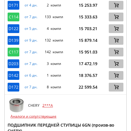
D171
15 253.97
от 4 дн.
2 компл
C114
15 333.63
от 7 дн.
133 компл
D122
15 703.21
от 5 дн.
4 компл
D139
15 879.14
от 9 дн.
132 компл
C117
15 951.03
от 7 дн.
142 компл
D203
17 472.19
от 7 дн.
3 компл
D142
18 376.57
от 6 дн.
1 компл
D172
22 599.54
от 7 дн.
8 компл
CHERY
2***A
Аналоги и сопутствующие
ПОДШИПНИК ПЕРЕДНЕЙ СТУПИЦЫ 6GN (произв-во
CHERY)