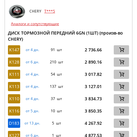
CHERY
T***5
Аналоги и сопутствующие
ДИСК ТОРМОЗНОЙ ПЕРЕДНИЙ 6GN (1ШТ) (произв-во
CHERY)
K147
2 736.66
от 4 дн.
91 шт
K128
2 890.16
от 6 дн.
210 шт
K111
3 017.82
от 4 дн.
54 шт
K113
3 127.01
от 4 дн.
137 шт
K110
3 834.73
от 4 дн.
37 шт
K116
3 850.35
от 5 дн.
10 шт
D183
4 267.92
от 13 дн.
5 шт
K127
4 877.53
от 6 дн.
1 шт