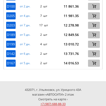
D100
11 861.36
от 2 дн.
2 шт
D205
11 981.35
от 4 дн.
7 шт
D203
12 278.98
от 7 дн.
17 шт
D189
12 849.56
от 5 дн.
2 шт
D199
13 010.72
от 7 дн.
4 шт
D142
13 731.76
от 6 дн.
2 шт
D167
14 016.53
от 5 дн.
2 шт
432071, г. Ульяновск, ул. Урицкого 43А
магазин «АВТОСИТИ» 2 этаж
Смотреть на карте ›
+7 (987) 688-88-33