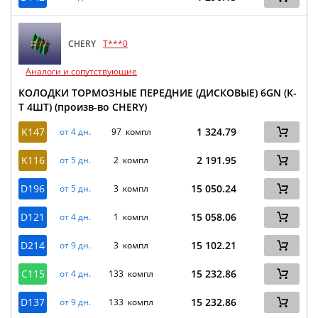
CHERY
T***0
Аналоги и сопутствующие
КОЛОДКИ ТОРМОЗНЫЕ ПЕРЕДНИЕ (ДИСКОВЫЕ) 6GN (К-
Т 4ШТ) (произв-во CHERY)
K147
1 324.79
от 4 дн.
97 компл
K116
2 191.95
от 5 дн.
2 компл
D196
15 050.24
от 5 дн.
3 компл
D121
15 058.06
от 4 дн.
1 компл
D214
15 102.21
от 9 дн.
3 компл
C115
15 232.86
от 4 дн.
133 компл
D137
15 232.86
от 9 дн.
133 компл