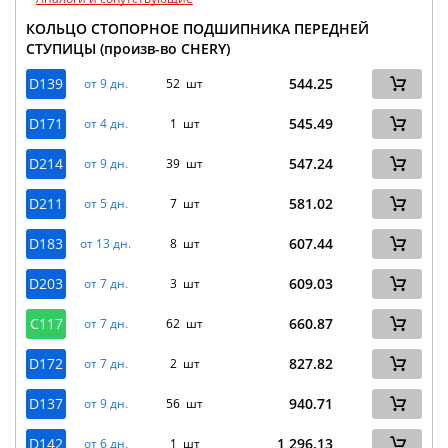
КОЛЬЦО СТОПОРНОЕ ПОДШИПНИКА ПЕРЕДНЕЙ
СТУПИЦЫ (произв-во CHERY)
D139
544.25
от 9 дн.
52 шт
D171
545.49
от 4 дн.
1 шт
D214
547.24
от 9 дн.
39 шт
D211
581.02
от 5 дн.
7 шт
D183
607.44
от 13 дн.
8 шт
D203
609.03
от 7 дн.
3 шт
C117
660.87
от 7 дн.
62 шт
D172
827.82
от 7 дн.
2 шт
D137
940.71
от 9 дн.
56 шт
D142
1 296.13
от 6 дн.
1 шт