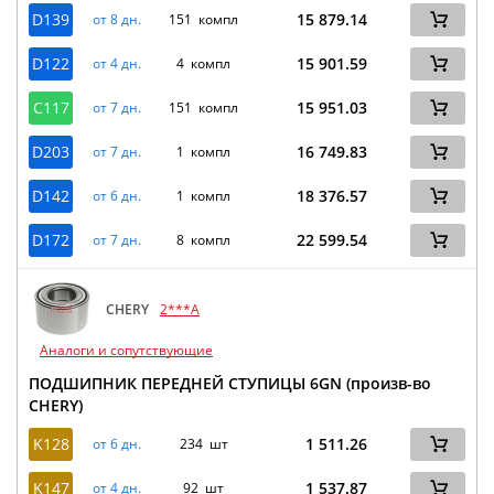
D139
15 879.14
от 8 дн.
151 компл
D122
15 901.59
от 4 дн.
4 компл
C117
15 951.03
от 7 дн.
151 компл
D203
16 749.83
от 7 дн.
1 компл
D142
18 376.57
от 6 дн.
1 компл
D172
22 599.54
от 7 дн.
8 компл
CHERY
2***A
Аналоги и сопутствующие
ПОДШИПНИК ПЕРЕДНЕЙ СТУПИЦЫ 6GN (произв-во
CHERY)
K128
1 511.26
от 6 дн.
234 шт
K147
1 537.87
от 4 дн.
92 шт