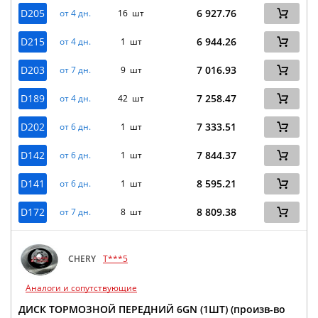
D205
6 927.76
от 4 дн.
16 шт
D215
6 944.26
от 4 дн.
1 шт
D203
7 016.93
от 7 дн.
9 шт
D189
7 258.47
от 4 дн.
42 шт
D202
7 333.51
от 6 дн.
1 шт
D142
7 844.37
от 6 дн.
1 шт
D141
8 595.21
от 6 дн.
1 шт
D172
8 809.38
от 7 дн.
8 шт
CHERY
T***5
Аналоги и сопутствующие
ДИСК ТОРМОЗНОЙ ПЕРЕДНИЙ 6GN (1ШТ) (произв-во