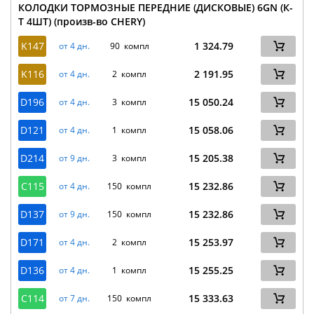
КОЛОДКИ ТОРМОЗНЫЕ ПЕРЕДНИЕ (ДИСКОВЫЕ) 6GN (К-
Т 4ШТ) (произв-во CHERY)
K147
1 324.79
от 4 дн.
90 компл
K116
2 191.95
от 4 дн.
2 компл
D196
15 050.24
от 4 дн.
3 компл
D121
15 058.06
от 4 дн.
1 компл
D214
15 205.38
от 9 дн.
3 компл
C115
15 232.86
от 4 дн.
150 компл
D137
15 232.86
от 9 дн.
150 компл
D171
15 253.97
от 4 дн.
2 компл
D136
15 255.25
от 4 дн.
1 компл
C114
15 333.63
от 7 дн.
150 компл