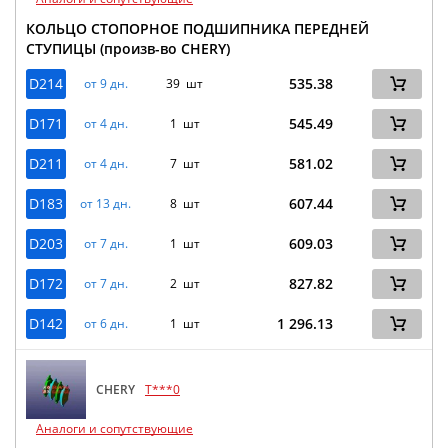
КОЛЬЦО СТОПОРНОЕ ПОДШИПНИКА ПЕРЕДНЕЙ
СТУПИЦЫ (произв-во CHERY)
D214
535.38
от 9 дн.
39 шт
D171
545.49
от 4 дн.
1 шт
D211
581.02
от 4 дн.
7 шт
D183
607.44
от 13 дн.
8 шт
D203
609.03
от 7 дн.
1 шт
D172
827.82
от 7 дн.
2 шт
D142
1 296.13
от 6 дн.
1 шт
CHERY
T***0
Аналоги и сопутствующие