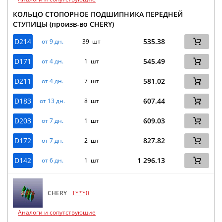
КОЛЬЦО СТОПОРНОЕ ПОДШИПНИКА ПЕРЕДНЕЙ
СТУПИЦЫ (произв-во CHERY)
D214
535.38
от 9 дн.
39 шт
D171
545.49
от 4 дн.
1 шт
D211
581.02
от 4 дн.
7 шт
D183
607.44
от 13 дн.
8 шт
D203
609.03
от 7 дн.
1 шт
D172
827.82
от 7 дн.
2 шт
D142
1 296.13
от 6 дн.
1 шт
CHERY
T***0
Аналоги и сопутствующие