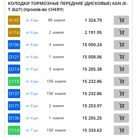
КОЛОДКИ ТОРМОЗНЫЕ ПЕРЕДНИЕ (ДИСКОВЫЕ) 6GN (К-
Т 4ШТ) (произв-во CHERY)
K147
1 324.79
от 4 дн.
90 компл
K116
2 191.95
от 4 дн.
2 компл
D196
15 050.24
от 4 дн.
3 компл
D121
15 058.06
от 4 дн.
1 компл
D214
15 205.38
от 9 дн.
3 компл
C115
15 232.86
от 4 дн.
150 компл
D137
15 232.86
от 9 дн.
150 компл
D171
15 253.97
от 4 дн.
2 компл
D136
15 255.25
от 4 дн.
1 компл
C114
15 333.63
от 7 дн.
150 компл