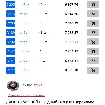
D205
6 927.76
от 4 дн.
16 шт
D215
6 944.26
от 4 дн.
1 шт
D203
7 016.93
от 7 дн.
9 шт
D189
7 258.47
от 4 дн.
42 шт
D202
7 333.51
от 6 дн.
1 шт
D142
7 844.37
от 6 дн.
1 шт
D141
8 595.21
от 6 дн.
1 шт
D172
8 809.38
от 7 дн.
8 шт
CHERY
T***5
Аналоги и сопутствующие
ДИСК ТОРМОЗНОЙ ПЕРЕДНИЙ 6GN (1ШТ) (произв-во