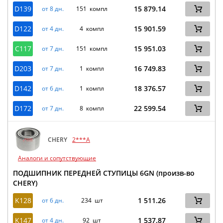
D139
15 879.14
от 8 дн.
151 компл
D122
15 901.59
от 4 дн.
4 компл
C117
15 951.03
от 7 дн.
151 компл
D203
16 749.83
от 7 дн.
1 компл
D142
18 376.57
от 6 дн.
1 компл
D172
22 599.54
от 7 дн.
8 компл
CHERY
2***A
Аналоги и сопутствующие
ПОДШИПНИК ПЕРЕДНЕЙ СТУПИЦЫ 6GN (произв-во
CHERY)
K128
1 511.26
от 6 дн.
234 шт
K147
1 537.87
от 4 дн.
92 шт