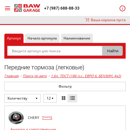
+7 (987) 688-88-33
Ваша корзина пуста
Артикул
Начало артикула
Наименование
Передние тормоза (легковые)
Главная
/
Поиск по авто
/
1,6л. 7DCT (186 л.с., ЕВРО 6, БЕНЗИН, 4x2)
Фильтр
Количеству
12
CHERY
T***5
Аналоги и сопутствующие