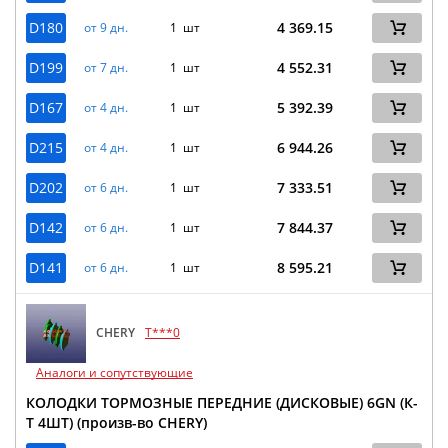
D180
4 369.15
от 9 дн.
1 шт
D199
4 552.31
от 7 дн.
1 шт
D167
5 392.39
от 4 дн.
1 шт
D215
6 944.26
от 4 дн.
1 шт
D202
7 333.51
от 6 дн.
1 шт
D142
7 844.37
от 6 дн.
1 шт
D141
8 595.21
от 6 дн.
1 шт
CHERY
T***0
Аналоги и сопутствующие
КОЛОДКИ ТОРМОЗНЫЕ ПЕРЕДНИЕ (ДИСКОВЫЕ) 6GN (К-
Т 4ШТ) (произв-во CHERY)