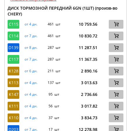
ДИСК ТОРМОЗНОЙ ПЕРЕДНИЙ 6GN (1ШТ) (произв-во
CHERY)
C115
10 759.56
от 4 дн.
461 шт
C114
10 830.72
от 7 дн.
461 шт
D139
11 287.51
от 8 дн.
287 шт
C117
11 367.35
от 7 дн.
287 шт
K128
2 890.16
от 6 дн.
211 шт
K113
3 013.63
от 4 дн.
137 шт
K147
2 736.66
от 4 дн.
95 шт
K111
3 017.82
от 4 дн.
56 шт
K110
3 834.73
от 4 дн.
37 шт
D203
12 278.98
от 7 дн.
17 шт