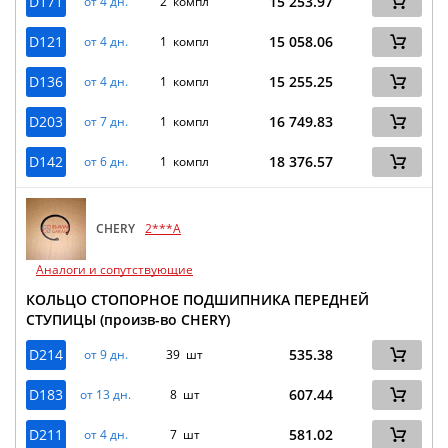
D171
15 253.97
от 4 дн.
2 компл
D121
15 058.06
от 4 дн.
1 компл
D136
15 255.25
от 4 дн.
1 компл
D203
16 749.83
от 7 дн.
1 компл
D142
18 376.57
от 6 дн.
1 компл
CHERY
2***A
Аналоги и сопутствующие
КОЛЬЦО СТОПОРНОЕ ПОДШИПНИКА ПЕРЕДНЕЙ
СТУПИЦЫ (произв-во CHERY)
D214
535.38
от 9 дн.
39 шт
D183
607.44
от 13 дн.
8 шт
D211
581.02
от 4 дн.
7 шт