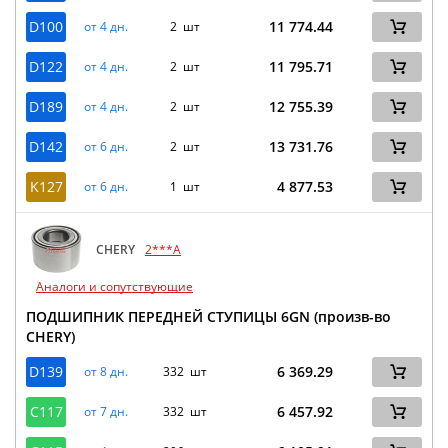
D100
11 774.44
от 4 дн.
2 шт
D122
11 795.71
от 4 дн.
2 шт
D189
12 755.39
от 4 дн.
2 шт
D142
13 731.76
от 6 дн.
2 шт
K127
4 877.53
от 6 дн.
1 шт
CHERY
2***A
Аналоги и сопутствующие
ПОДШИПНИК ПЕРЕДНЕЙ СТУПИЦЫ 6GN (произв-во
CHERY)
D139
6 369.29
от 8 дн.
332 шт
C117
6 457.92
от 7 дн.
332 шт