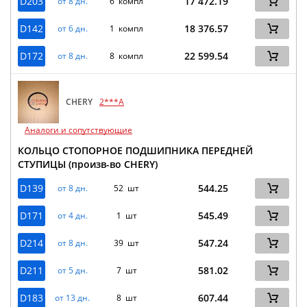
D203
17 472.19
от 8 дн.
6 компл
D142
18 376.57
от 6 дн.
1 компл
D172
22 599.54
от 8 дн.
8 компл
CHERY
2***A
Аналоги и сопутствующие
КОЛЬЦО СТОПОРНОЕ ПОДШИПНИКА ПЕРЕДНЕЙ
СТУПИЦЫ (произв-во CHERY)
D139
544.25
от 8 дн.
52 шт
D171
545.49
от 4 дн.
1 шт
D214
547.24
от 8 дн.
39 шт
D211
581.02
от 5 дн.
7 шт
D183
607.44
от 13 дн.
8 шт