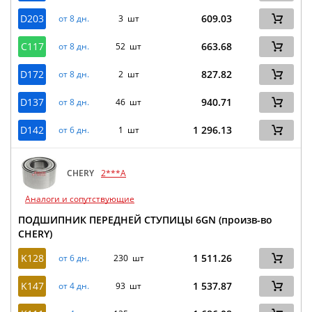
D203
609.03
от 8 дн.
3 шт
C117
663.68
от 8 дн.
52 шт
D172
827.82
от 8 дн.
2 шт
D137
940.71
от 8 дн.
46 шт
D142
1 296.13
от 6 дн.
1 шт
CHERY
2***A
Аналоги и сопутствующие
ПОДШИПНИК ПЕРЕДНЕЙ СТУПИЦЫ 6GN (произв-во
CHERY)
K128
1 511.26
от 6 дн.
230 шт
K147
1 537.87
от 4 дн.
93 шт