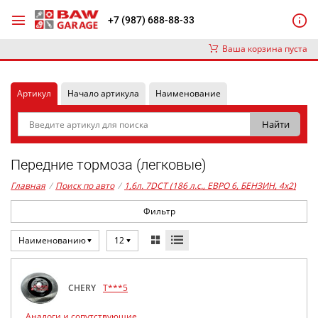
+7 (987) 688-88-33
Ваша корзина пуста
Артикул
Начало артикула
Наименование
Передние тормоза (легковые)
Главная
/
Поиск по авто
/
1,6л. 7DCT (186 л.с., ЕВРО 6, БЕНЗИН, 4x2)
Фильтр
Наименованию
12
CHERY
T***5
Аналоги и сопутствующие