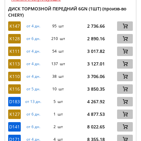
ДИСК ТОРМОЗНОЙ ПЕРЕДНИЙ 6GN (1ШТ) (произв-во
CHERY)
K147
2 736.66
от 4 дн.
95 шт
K128
2 890.16
от 6 дн.
210 шт
K111
3 017.82
от 4 дн.
54 шт
K113
3 127.01
от 4 дн.
137 шт
K110
3 706.06
от 4 дн.
38 шт
K116
3 850.35
от 5 дн.
10 шт
D183
4 267.92
от 13 дн.
5 шт
K127
4 877.53
от 6 дн.
1 шт
D141
8 022.65
от 6 дн.
2 шт
D171
8 355.18
от 4 дн.
4 шт