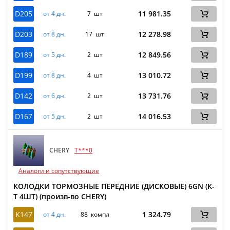
D205
11 981.35
от 4 дн.
7 шт
D203
12 278.98
от 8 дн.
17 шт
D189
12 849.56
от 5 дн.
2 шт
D199
13 010.72
от 8 дн.
4 шт
D142
13 731.76
от 6 дн.
2 шт
D167
14 016.53
от 5 дн.
2 шт
CHERY
T***0
Аналоги и сопутствующие
КОЛОДКИ ТОРМОЗНЫЕ ПЕРЕДНИЕ (ДИСКОВЫЕ) 6GN (К-
Т 4ШТ) (произв-во CHERY)
K147
1 324.79
от 4 дн.
88 компл