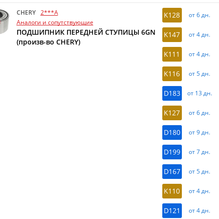
CHERY
2***A
K128
от 6 дн.
Аналоги и сопутствующие
ПОДШИПНИК ПЕРЕДНЕЙ СТУПИЦЫ 6GN
K147
от 4 дн.
(произв-во CHERY)
K111
от 4 дн.
K116
от 5 дн.
D183
от 13 дн.
K127
от 6 дн.
D180
от 9 дн.
D199
от 7 дн.
D167
от 5 дн.
K110
от 4 дн.
D121
от 4 дн.