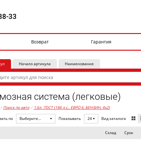
88-33
Возврат
Гарантия
кул
Начало артикула
Наименование
мозная система (легковые)
/
Поиск по авто
/
1,6л. 7DCT (186 л.с., ЕВРО 6, БЕНЗИН, 4x2)
Вид каталога
вать по
Выберите...
Показывать
24
Склад
Срок