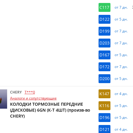
C117
от 7 дн.
D122
от 5 дн.
D199
от 7 дн.
D203
от 7 дн.
D167
от 5 дн.
D172
от 7 дн.
D200
от 5 дн.
CHERY
T***0
K147
от 4 дн.
Аналоги и сопутствующие
КОЛОДКИ ТОРМОЗНЫЕ ПЕРЕДНИЕ
K116
от 5 дн.
(ДИСКОВЫЕ) 6GN (К-Т 4ШТ) (произв-во
CHERY)
D196
от 5 дн.
D121
от 4 дн.