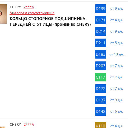
CHERY
2***A
D139
от 9 дн.
Аналоги и сопутствующие
КОЛЬЦО СТОПОРНОЕ ПОДШИПНИКА
D171
от 4 дн.
ПЕРЕДНЕЙ СТУПИЦЫ (произв-во CHERY)
D214
от 9 дн.
D211
от 5 дн.
D183
от 13 дн.
D203
от 7 дн.
C117
от 7 дн.
D172
от 7 дн.
D137
от 9 дн.
D142
от 6 дн.
CHERY
2***A
K110
от 4 дн.