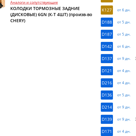
Аналоги и сопутствующие
КОЛОДКИ ТОРМОЗНЫЕ ЗАДНИЕ
K127
от 6 дн.
(ДИСКОВЫЕ) 6GN (К-Т 4ШТ) (произв-во
CHERY)
D188
от 5 дн.
D187
от 5 дн.
D142
от 6 дн.
D137
от 9 дн.
D121
от 4 дн.
D216
от 4 дн.
D136
от 5 дн.
D214
от 9 дн.
D139
от 9 дн.
D171
от 4 дн.