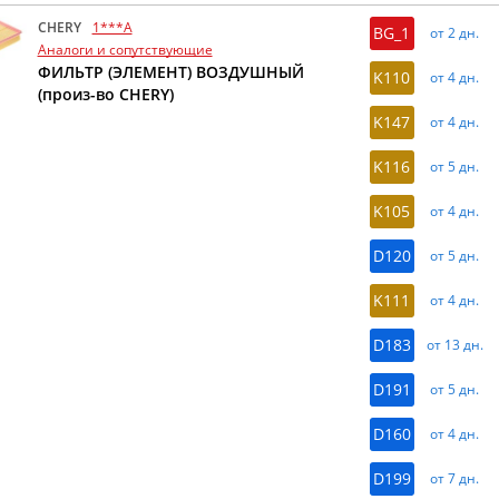
CHERY
1***A
BG_1
от 2 дн.
Аналоги и сопутствующие
ФИЛЬТР (ЭЛЕМЕНТ) ВОЗДУШНЫЙ
K110
от 4 дн.
(произ-во CHERY)
K147
от 4 дн.
K116
от 5 дн.
K105
от 4 дн.
D120
от 5 дн.
K111
от 4 дн.
D183
от 13 дн.
D191
от 5 дн.
D160
от 4 дн.
D199
от 7 дн.