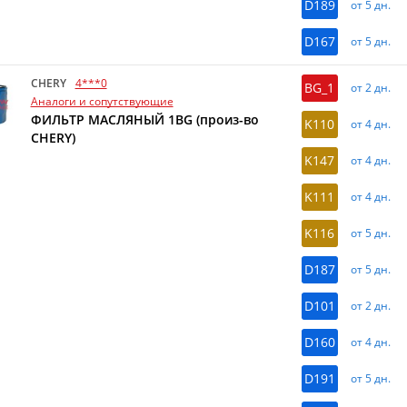
D189
от 5 дн.
D167
от 5 дн.
CHERY
4***0
BG_1
от 2 дн.
Аналоги и сопутствующие
ФИЛЬТР МАСЛЯНЫЙ 1BG (произ-во
K110
от 4 дн.
CHERY)
K147
от 4 дн.
K111
от 4 дн.
K116
от 5 дн.
D187
от 5 дн.
D101
от 2 дн.
D160
от 4 дн.
D191
от 5 дн.