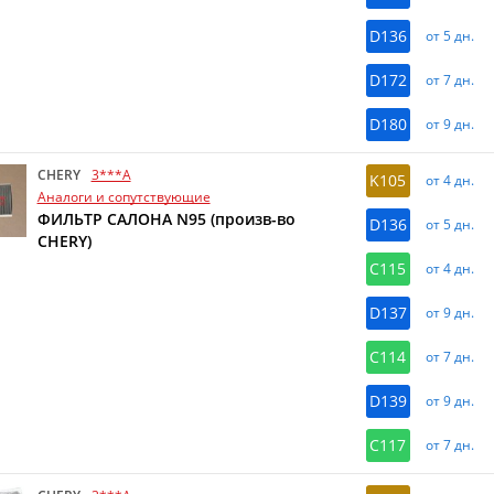
D136
от 5 дн.
D172
от 7 дн.
D180
от 9 дн.
CHERY
3***A
K105
от 4 дн.
Аналоги и сопутствующие
ФИЛЬТР САЛОНА N95 (произв-во
D136
от 5 дн.
CHERY)
C115
от 4 дн.
D137
от 9 дн.
C114
от 7 дн.
D139
от 9 дн.
C117
от 7 дн.