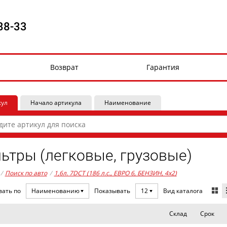
88-33
Возврат
Гарантия
кул
Начало артикула
Наименование
ьтры (легковые, грузовые)
/
Поиск по авто
/
1,6л. 7DCT (186 л.с., ЕВРО 6, БЕНЗИН, 4x2)
Вид каталога
вать по
Наименованию
Показывать
12
Склад
Срок