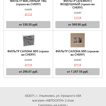
ФИЛЬТР МАСЛЯНЫЙ 1BG
ФИЛЬТР (ЭЛЕМЕНТ)
(произ-во CHERY)
ВОЗДУШНЫЙ (произ-во
CHERY)
CHERY
CHERY
4***0
1***A
от
338.30
руб.
от
569.90
руб.
ФИЛЬТР САЛОНА N95 (произ-
ФИЛЬТР САЛОНА N95 (произв-
во CHERY)
во CHERY)
CHERY
CHERY
3***A
3***A
от
296.01
руб.
от
1 247.18
руб.
432071, г. Ульяновск, ул. Урицкого 43А
магазин «АВТОСИТИ» 2 этаж
Смотреть на карте ›