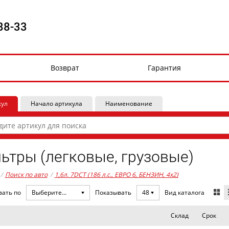
88-33
Возврат
Гарантия
кул
Начало артикула
Наименование
ьтры (легковые, грузовые)
/
Поиск по авто
/
1,6л. 7DCT (186 л.с., ЕВРО 6, БЕНЗИН, 4x2)
Вид каталога
вать по
Выберите...
Показывать
48
Склад
Срок