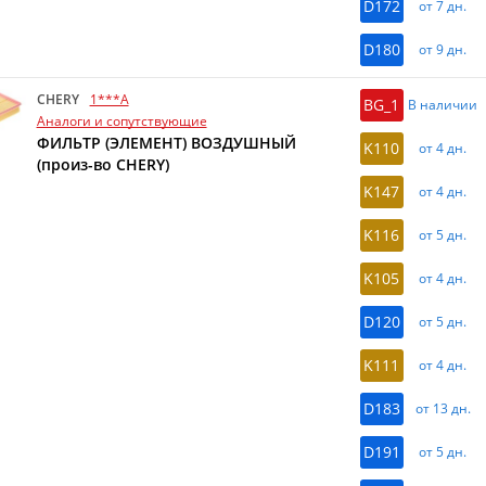
D172
от 7 дн.
D180
от 9 дн.
CHERY
1***A
BG_1
В наличии
Аналоги и сопутствующие
ФИЛЬТР (ЭЛЕМЕНТ) ВОЗДУШНЫЙ
K110
от 4 дн.
(произ-во CHERY)
K147
от 4 дн.
K116
от 5 дн.
K105
от 4 дн.
D120
от 5 дн.
K111
от 4 дн.
D183
от 13 дн.
D191
от 5 дн.