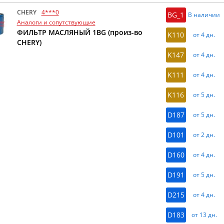
CHERY
4***0
BG_1
В наличии
Аналоги и сопутствующие
ФИЛЬТР МАСЛЯНЫЙ 1BG (произ-во
K110
от 4 дн.
CHERY)
K147
от 4 дн.
K111
от 4 дн.
K116
от 5 дн.
D187
от 5 дн.
D101
от 2 дн.
D160
от 4 дн.
D191
от 5 дн.
D215
от 4 дн.
D183
от 13 дн.