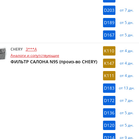
D203
от 7 дн.
D189
от 5 дн.
D167
от 5 дн.
CHERY
3***A
K110
от 4 дн.
Аналоги и сопутствующие
ФИЛЬТР САЛОНА N95 (произ-во CHERY)
K147
от 4 дн.
K111
от 4 дн.
D183
от 13 дн.
D172
от 7 дн.
D136
от 5 дн.
D120
от 5 дн.
D214
от 9 дн.