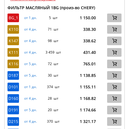
ФИЛЬТР МАСЛЯНЫЙ 1BG (произ-во CHERY)
BG_1
1 150.00
от 1 дн.
5 шт
K110
338.30
от 4 дн.
71 шт
K147
338.62
от 4 дн.
98 шт
K111
431.40
от 4 дн.
3 459 шт
K116
765.01
от 5 дн.
72 шт
D187
1 138.85
от 5 дн.
30 шт
D101
1 155.11
от 1 дн.
374 шт
D160
1 168.82
от 4 дн.
28 шт
D191
1 174.66
от 5 дн.
20 шт
D215
1 321.17
от 4 дн.
370 шт