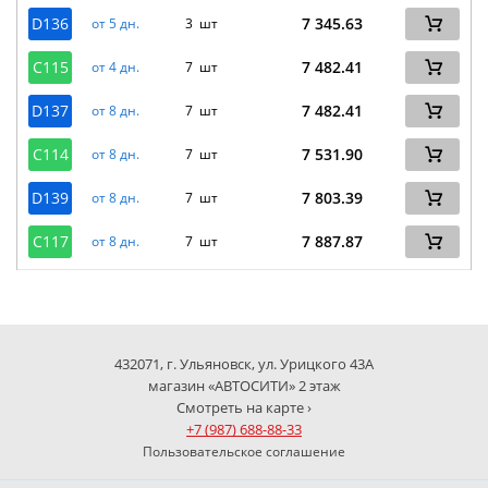
D136
7 345.63
от 5 дн.
3 шт
C115
7 482.41
от 4 дн.
7 шт
D137
7 482.41
от 8 дн.
7 шт
C114
7 531.90
от 8 дн.
7 шт
D139
7 803.39
от 8 дн.
7 шт
C117
7 887.87
от 8 дн.
7 шт
432071, г. Ульяновск, ул. Урицкого 43А
магазин «АВТОСИТИ» 2 этаж
Смотреть на карте ›
+7 (987) 688-88-33
Пользовательское соглашение