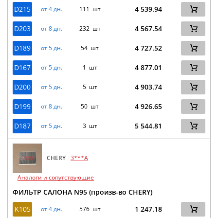
D215
4 539.94
от 4 дн.
111 шт
D203
4 567.54
от 8 дн.
232 шт
D189
4 727.52
от 5 дн.
54 шт
D167
4 877.01
от 5 дн.
1 шт
D200
4 903.74
от 5 дн.
5 шт
D199
4 926.65
от 8 дн.
50 шт
D187
5 544.81
от 5 дн.
3 шт
CHERY
3***A
Аналоги и сопутствующие
ФИЛЬТР САЛОНА N95 (произв-во CHERY)
K105
1 247.18
от 4 дн.
576 шт