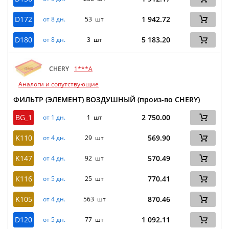
D172
1 942.72
от 8 дн.
53 шт
D180
5 183.20
от 8 дн.
3 шт
CHERY
1***A
Аналоги и сопутствующие
ФИЛЬТР (ЭЛЕМЕНТ) ВОЗДУШНЫЙ (произ-во CHERY)
BG_1
2 750.00
от 1 дн.
1 шт
K110
569.90
от 4 дн.
29 шт
K147
570.49
от 4 дн.
92 шт
K116
770.41
от 5 дн.
25 шт
K105
870.46
от 4 дн.
563 шт
D120
1 092.11
от 5 дн.
77 шт