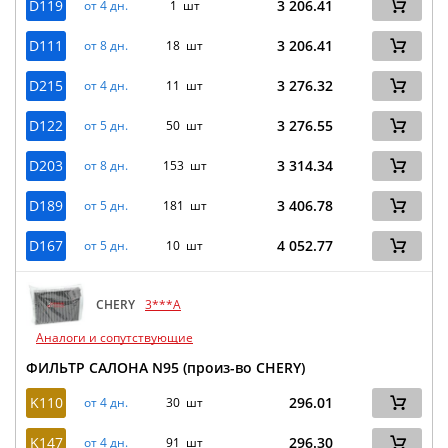
D119
3 206.41
от 4 дн.
1 шт
D111
3 206.41
от 8 дн.
18 шт
D215
3 276.32
от 4 дн.
11 шт
D122
3 276.55
от 5 дн.
50 шт
D203
3 314.34
от 8 дн.
153 шт
D189
3 406.78
от 5 дн.
181 шт
D167
4 052.77
от 5 дн.
10 шт
CHERY
3***A
Аналоги и сопутствующие
ФИЛЬТР САЛОНА N95 (произ-во CHERY)
K110
296.01
от 4 дн.
30 шт
K147
296.30
от 4 дн.
91 шт