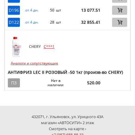
D196
13 077.51
от 4 дн.
50 шт
D122
32 855.41
от 4 дн.
28 шт
CHERY
C***1
Аналоги и сопутствующие
АНТИФРИЗ LEC II РОЗОВЫЙ -50 1кг (произв-во CHERY)
Нет в
ПЗ
520.00
наличии
432071, г. Ульяновск, ул. Урицкого 43А
магазин «АВТОСИТИ» 2 этаж
Смотреть на карте ›
+7 (987) 688-88-33