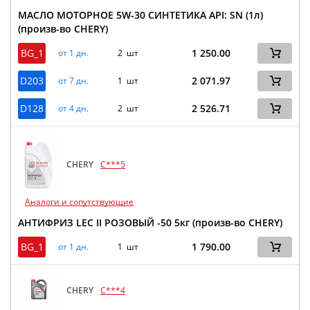
МАСЛО МОТОРНОЕ 5W-30 СИНТЕТИКА API: SN (1л)
(произв-во CHERY)
BG_1
1 250.00
от 1 дн.
2 шт
D203
2 071.97
от 7 дн.
1 шт
D128
2 526.71
от 4 дн.
2 шт
CHERY
C***5
Аналоги и сопутствующие
АНТИФРИЗ LEC II РОЗОВЫЙ -50 5кг (произв-во CHERY)
BG_1
1 790.00
от 1 дн.
1 шт
CHERY
C***4