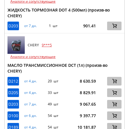
Аналоги и сопутствующие
ЖИДКОСТЬ ТОРМОЗНАЯ DOT 4 (500мл) (произв-во
CHERY)
D203
901.41
от 7 дн.
1 шт
CHERY
9***5
Аналоги и сопутствующие
МАСЛО ТРАНСМИССИОННОЕ DCT (1л) (произв-во
CHERY)
D212
8 630.59
от 4 дн.
20 шт
D205
8 829.91
от 4 дн.
33 шт
D203
9 067.65
от 7 дн.
49 шт
D100
9 397.77
от 6 дн.
54 шт
D189
10 181.87
от 4 дн.
54 шт