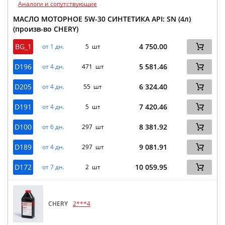
Аналоги и сопутствующие
МАСЛО МОТОРНОЕ 5W-30 СИНТЕТИКА API: SN (4л)
(произв-во CHERY)
BG_1
4 750.00
от 1 дн.
5 шт
D196
5 581.46
от 4 дн.
471 шт
D205
6 324.40
от 4 дн.
55 шт
D191
7 420.46
от 4 дн.
5 шт
D100
8 381.92
от 6 дн.
297 шт
D189
9 081.91
от 4 дн.
297 шт
D172
10 059.95
от 7 дн.
2 шт
CHERY
2***4