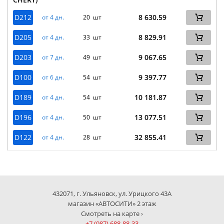
D212
8 630.59
от 4 дн.
20 шт
D205
8 829.91
от 4 дн.
33 шт
D203
9 067.65
от 7 дн.
49 шт
D100
9 397.77
от 6 дн.
54 шт
D189
10 181.87
от 4 дн.
54 шт
D196
13 077.51
от 4 дн.
50 шт
D122
32 855.41
от 4 дн.
28 шт
432071, г. Ульяновск, ул. Урицкого 43А
магазин «АВТОСИТИ» 2 этаж
Смотреть на карте ›
+7 (987) 688-88-33