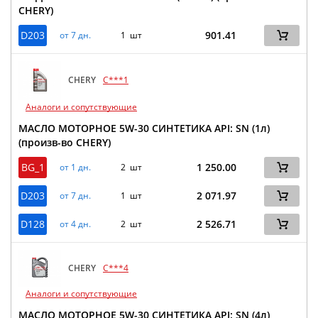
CHERY)
D203
901.41
от 7 дн.
1 шт
CHERY
C***1
Аналоги и сопутствующие
МАСЛО МОТОРНОЕ 5W-30 СИНТЕТИКА API: SN (1л)
(произв-во CHERY)
BG_1
1 250.00
от 1 дн.
2 шт
D203
2 071.97
от 7 дн.
1 шт
D128
2 526.71
от 4 дн.
2 шт
CHERY
C***4
Аналоги и сопутствующие
МАСЛО МОТОРНОЕ 5W-30 СИНТЕТИКА API: SN (4л)