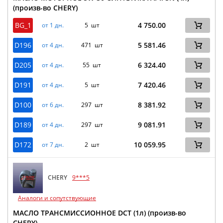
(произв-во CHERY)
BG_1
4 750.00
от 1 дн.
5 шт
D196
5 581.46
от 4 дн.
471 шт
D205
6 324.40
от 4 дн.
55 шт
D191
7 420.46
от 4 дн.
5 шт
D100
8 381.92
от 6 дн.
297 шт
D189
9 081.91
от 4 дн.
297 шт
D172
10 059.95
от 7 дн.
2 шт
CHERY
9***5
Аналоги и сопутствующие
МАСЛО ТРАНСМИССИОННОЕ DCT (1л) (произв-во
CHERY)