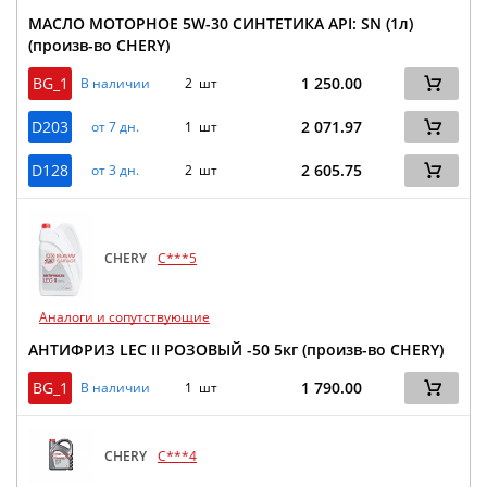
МАСЛО МОТОРНОЕ 5W-30 СИНТЕТИКА API: SN (1л)
(произв-во CHERY)
BG_1
1 250.00
В наличии
2 шт
D203
2 071.97
от 7 дн.
1 шт
D128
2 605.75
от 3 дн.
2 шт
CHERY
C***5
Аналоги и сопутствующие
АНТИФРИЗ LEC II РОЗОВЫЙ -50 5кг (произв-во CHERY)
BG_1
1 790.00
В наличии
1 шт
CHERY
C***4