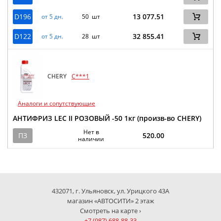
D196
13 077.51
от 5 дн.
50 шт
D122
32 855.41
от 5 дн.
28 шт
CHERY
C***1
Аналоги и сопутствующие
АНТИФРИЗ LEC II РОЗОВЫЙ -50 1кг (произв-во CHERY)
Нет в
ПЗ
520.00
наличии
432071, г. Ульяновск, ул. Урицкого 43А
магазин «АВТОСИТИ» 2 этаж
Смотреть на карте ›
+7 (987) 688-88-33