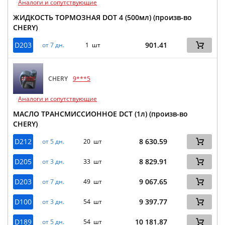
Аналоги и сопутствующие
ЖИДКОСТЬ ТОРМОЗНАЯ DOT 4 (500мл) (произв-во
CHERY)
D203
901.41
от 7 дн.
1 шт
CHERY
9***5
Аналоги и сопутствующие
МАСЛО ТРАНСМИССИОННОЕ DCT (1л) (произв-во
CHERY)
D212
8 630.59
от 5 дн.
20 шт
D205
8 829.91
от 3 дн.
33 шт
D203
9 067.65
от 7 дн.
49 шт
D100
9 397.77
от 3 дн.
54 шт
D189
10 181.87
от 5 дн.
54 шт