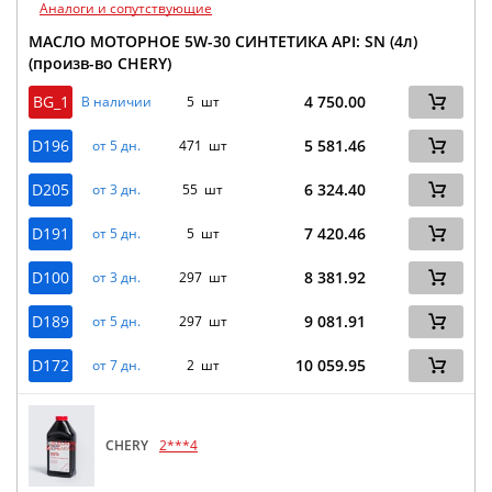
Аналоги и сопутствующие
МАСЛО МОТОРНОЕ 5W-30 СИНТЕТИКА API: SN (4л)
(произв-во CHERY)
BG_1
4 750.00
В наличии
5 шт
D196
5 581.46
от 5 дн.
471 шт
D205
6 324.40
от 3 дн.
55 шт
D191
7 420.46
от 5 дн.
5 шт
D100
8 381.92
от 3 дн.
297 шт
D189
9 081.91
от 5 дн.
297 шт
D172
10 059.95
от 7 дн.
2 шт
CHERY
2***4