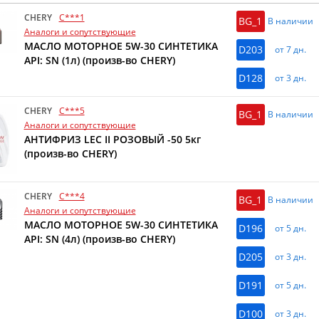
CHERY
C***1
BG_1
В наличии
Аналоги и сопутствующие
МАСЛО МОТОРНОЕ 5W-30 СИНТЕТИКА
D203
от 7 дн.
API: SN (1л) (произв-во CHERY)
D128
от 3 дн.
CHERY
C***5
BG_1
В наличии
Аналоги и сопутствующие
АНТИФРИЗ LEC II РОЗОВЫЙ -50 5кг
(произв-во CHERY)
CHERY
C***4
BG_1
В наличии
Аналоги и сопутствующие
МАСЛО МОТОРНОЕ 5W-30 СИНТЕТИКА
D196
от 5 дн.
API: SN (4л) (произв-во CHERY)
D205
от 3 дн.
D191
от 5 дн.
D100
от 3 дн.