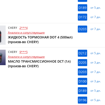
D189
от 5 дн.
D172
от 7 дн.
CHERY
2***4
D203
от 7 дн.
Аналоги и сопутствующие
ЖИДКОСТЬ ТОРМОЗНАЯ DOT 4 (500мл)
(произв-во CHERY)
CHERY
9***5
D212
от 5 дн.
Аналоги и сопутствующие
МАСЛО ТРАНСМИССИОННОЕ DCT (1л)
D205
от 3 дн.
(произв-во CHERY)
D203
от 7 дн.
D100
от 3 дн.
D189
от 5 дн.
D196
от 5 дн.