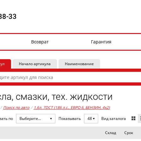
88-33
Возврат
Гарантия
кул
Начало артикула
Наименование
ла, смазки, тех. жидкости
/
Поиск по авто
/
1,6л. 7DCT (186 л.с., ЕВРО 6, БЕНЗИН, 4x2)
Вид каталога
вать по
Выберите...
Показывать
48
Склад
Срок