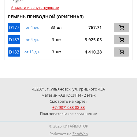
Аналоги и сопутствующие
РЕМЕНЬ ПРИВОДНОЙ (ОРИГИНАЛ)
D177
767.71
от 4 дн.
33 шт
D187
3 925.05
от 4 дн.
3 шт
D183
4 410.28
от 13 дн.
3 шт
432071, г. Ульяновск, ул. Урицкого 43А
магазин «АВТОСИТИ» 2 этаж
Смотреть на карте ›
+7 (987) 688-88-33
Пользовательское соглашение
© 2026 КИТАЙМОТОР
Работает на
ZetaWeb