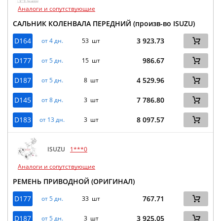
Аналоги и сопутствующие
САЛЬНИК КОЛЕНВАЛА ПЕРЕДНИЙ (произв-во ISUZU)
D164
3 923.73
от 4 дн.
53 шт
D177
986.67
от 5 дн.
15 шт
D187
4 529.96
от 5 дн.
8 шт
D145
7 786.80
от 8 дн.
3 шт
D183
8 097.57
от 13 дн.
3 шт
ISUZU
1***0
Аналоги и сопутствующие
РЕМЕНЬ ПРИВОДНОЙ (ОРИГИНАЛ)
D177
767.71
от 5 дн.
33 шт
D187
3 925.05
от 5 дн.
3 шт