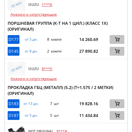
ISUZU
1***6
Аналоги и сопутствующие
ПОРШНЕВАЯ ГРУППА (К-Т НА 1 ЦИЛ.) (КЛАСС 1X)
(ОРИГИНАЛ)
D177
14 260.69
от 5 дн.
8 компл
D145
27 890.82
от 8 дн.
2 компл
ISUZU
8***0
Аналоги и сопутствующие
ПРОКЛАДКА ГБЦ (МЕТАЛЛ) (5.2) (Т=1.575 / 2 МЕТКИ)
(ОРИГИНАЛ)
D183
19 828.16
от 13 дн.
7 шт
D187
11 434.84
от 5 дн.
5 шт
NOT ORIGINAL
8***#