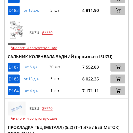
D183
4 811.90
от 13 дн.
3 шт
ISUZU
8***0
Аналоги и сопутствующие
САЛЬНИК КОЛЕНВАЛА ЗАДНИЙ (произв-во ISUZU)
D187
7 552.83
от 5 дн.
30 шт
D183
8 022.35
от 13 дн.
5 шт
D164
7 171.11
от 4 дн.
1 шт
ISUZU
8***0
Аналоги и сопутствующие
ПРОКЛАДКА ГБЦ (МЕТАЛЛ) (5.2) (Т=1.475 / БЕЗ МЕТОК)