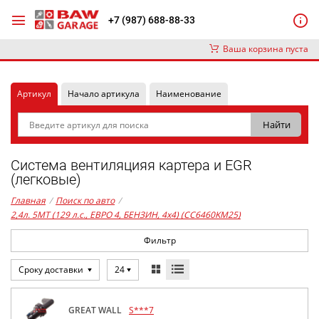
+7 (987) 688-88-33
Ваша корзина пуста
Артикул
Начало артикула
Наименование
Система вентиляцияя картера и EGR
(легковые)
Главная
/
Поиск по авто
/
2,4л. 5MT (129 л.с., ЕВРО 4, БЕНЗИН, 4x4) (CC6460KM25)
Фильтр
Сроку доставки
24
GREAT WALL
S***7