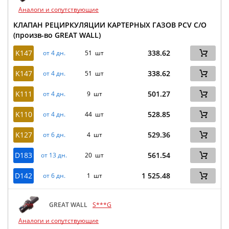
Аналоги и сопутствующие
КЛАПАН РЕЦИРКУЛЯЦИИ КАРТЕРНЫХ ГАЗОВ PCV С/О
(произв-во GREAT WALL)
K147
338.62
от 4 дн.
51 шт
K147
338.62
от 4 дн.
51 шт
K111
501.27
от 4 дн.
9 шт
K110
528.85
от 4 дн.
44 шт
K127
529.36
от 6 дн.
4 шт
D183
561.54
от 13 дн.
20 шт
D142
1 525.48
от 6 дн.
1 шт
GREAT WALL
S***G
Аналоги и сопутствующие