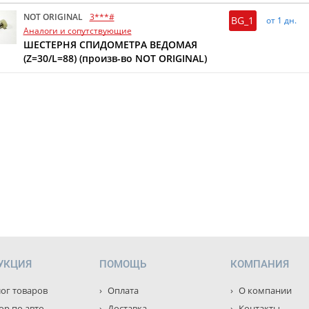
NOT ORIGINAL
3***#
BG_1
от 1 дн.
Аналоги и сопутствующие
ШЕСТЕРНЯ СПИДОМЕТРА ВЕДОМАЯ
(Z=30/L=88) (произв-во NOT ORIGINAL)
УКЦИЯ
ПОМОЩЬ
КОМПАНИЯ
ог товаров
Оплата
О компании
р по авто
Доставка
Контакты