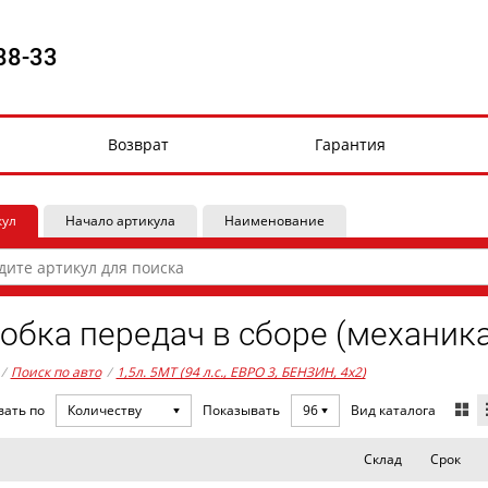
88-33
Возврат
Гарантия
кул
Начало артикула
Наименование
обка передач в сборе (механика
/
Поиск по авто
/
1,5л. 5MT (94 л.с., ЕВРО 3, БЕНЗИН, 4x2)
Вид каталога
вать по
Количеству
Показывать
96
Склад
Срок