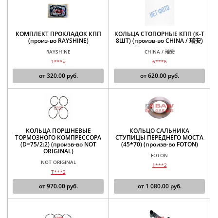
КОМПЛЕКТ ПРОКЛАДОК КПП
КОЛЬЦА СТОПОРНЫЕ КПП (К-Т
(произ-во RAYSHINE)
8ШТ) (произв-во CHINA / 瑞安)
RAYSHINE
CHINA / 瑞安
1***#
6***6
от
320.00
руб.
от
620.00
руб.
КОЛЬЦА ПОРШНЕВЫЕ
КОЛЬЦО САЛЬНИКА
ТОРМОЗНОГО КОМПРЕССОРА
СТУПИЦЫ ПЕРЕДНЕГО МОСТА
(D=75/2:2) (произв-во NOT
(45*70) (произв-во FOTON)
ORIGINAL)
FOTON
NOT ORIGINAL
1***2
T***2
от
970.00
руб.
от
1 080.00
руб.