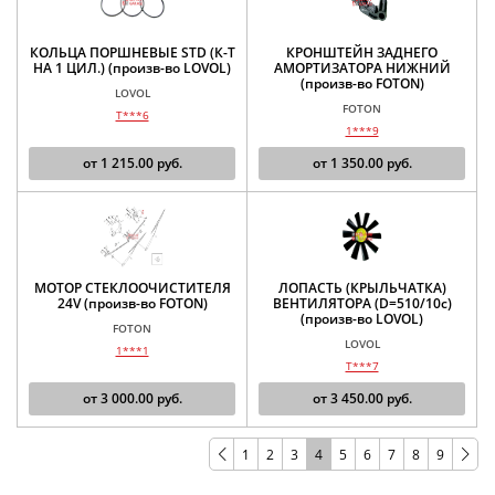
КОЛЬЦА ПОРШНЕВЫЕ STD (К-Т
КРОНШТЕЙН ЗАДНЕГО
НА 1 ЦИЛ.) (произв-во LOVOL)
АМОРТИЗАТОРА НИЖНИЙ
(произв-во FOTON)
LOVOL
FOTON
T***6
1***9
от
1 215.00
руб.
от
1 350.00
руб.
МОТОР СТЕКЛООЧИСТИТЕЛЯ
ЛОПАСТЬ (КРЫЛЬЧАТКА)
24V (произв-во FOTON)
ВЕНТИЛЯТОРА (D=510/10c)
(произв-во LOVOL)
FOTON
LOVOL
1***1
T***7
от
3 000.00
руб.
от
3 450.00
руб.
1
2
3
4
5
6
7
8
9