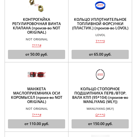
КОНТРОГАЙКА
КОЛЬЦО УПЛОТНИТЕЛЬНОЕ
РЕГУЛИРОВОЧНАЯ ВИНТА
ТОПЛИВНОЙ ФОРСУНКИ
КЛАПАНА (произв-во NOT
(ПЛАСТИК.) (произв-во LOVOL)
ORIGINAL)
LOVOL
NOT ORIGINAL
T***9
T***#
от
50.00
руб.
от
65.00
руб.
МАНЖЕТА
КОЛЬЦО СТОПОРНОЕ
МАСЛОПРИЕМНИКА ОСИ
ПОДШИПНИКА ПЕРВ./ВТОР.
КОРОМЫСЕЛ (произ-во NOT
ВАЛА КПП (95*104) (произв-во
ORIGINAL)
WANLIYANG (WLY))
NOT ORIGINAL
WANLIYANG (WLY)
T***#
Q***0
от
110.00
руб.
от
150.00
руб.