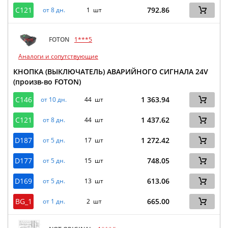
C121
792.86
от 8 дн.
1 шт
FOTON
1***5
Аналоги и сопутствующие
КНОПКА (ВЫКЛЮЧАТЕЛЬ) АВАРИЙНОГО СИГНАЛА 24V
(произв-во FOTON)
C146
1 363.94
от 10 дн.
44 шт
C121
1 437.62
от 8 дн.
44 шт
D187
1 272.42
от 5 дн.
17 шт
D177
748.05
от 5 дн.
15 шт
D169
613.06
от 5 дн.
13 шт
BG_1
665.00
от 1 дн.
2 шт