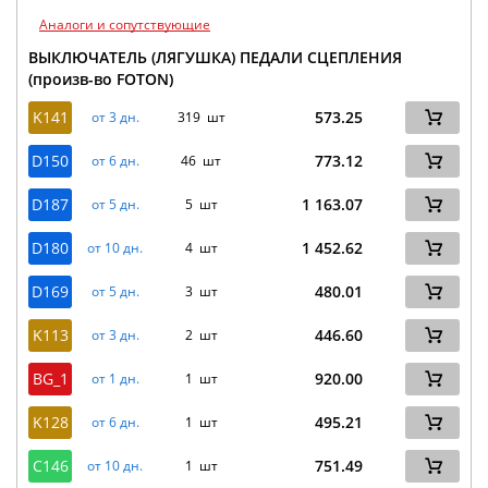
Аналоги и сопутствующие
ВЫКЛЮЧАТЕЛЬ (ЛЯГУШКА) ПЕДАЛИ СЦЕПЛЕНИЯ
(произв-во FOTON)
K141
573.25
от 3 дн.
319 шт
D150
773.12
от 6 дн.
46 шт
D187
1 163.07
от 5 дн.
5 шт
D180
1 452.62
от 10 дн.
4 шт
D169
480.01
от 5 дн.
3 шт
K113
446.60
от 3 дн.
2 шт
BG_1
920.00
от 1 дн.
1 шт
K128
495.21
от 6 дн.
1 шт
C146
751.49
от 10 дн.
1 шт