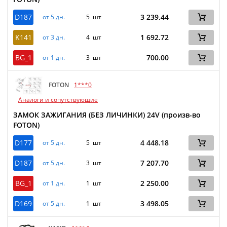
D187
3 239.44
от 5 дн.
5 шт
K141
1 692.72
от 3 дн.
4 шт
BG_1
700.00
от 1 дн.
3 шт
FOTON
1***0
Аналоги и сопутствующие
ЗАМОК ЗАЖИГАНИЯ (БЕЗ ЛИЧИНКИ) 24V (произв-во
FOTON)
D177
4 448.18
от 5 дн.
5 шт
D187
7 207.70
от 5 дн.
3 шт
BG_1
2 250.00
от 1 дн.
1 шт
D169
3 498.05
от 5 дн.
1 шт