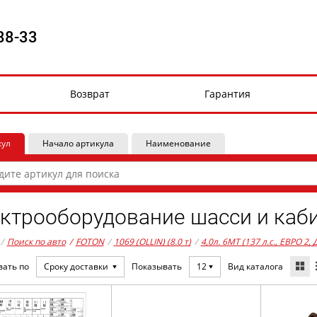
88-33
Возврат
Гарантия
кул
Начало артикула
Наименование
ктрооборудование шасси и каби
/
Поиск по авто
/
FOTON
/
1069 (OLLIN) (8.0 т)
/
4,0л. 6MT (137 л.с., ЕВРО 2,
Вид каталога
вать по
Сроку доставки
Показывать
12