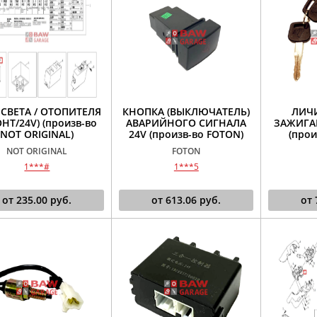
 СВЕТА / ОТОПИТЕЛЯ
КНОПКА (ВЫКЛЮЧАТЕЛЬ)
ЛИЧ
ОНТ/24V) (произв-во
АВАРИЙНОГО СИГНАЛА
ЗАЖИГА
NOT ORIGINAL)
24V (произв-во FOTON)
(прои
NOT ORIGINAL
FOTON
1***#
1***5
от
235.00
руб.
от
613.06
руб.
от