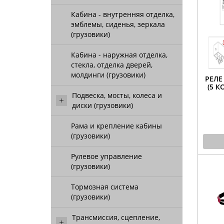
Кабина - внутренняя отделка,
эмблемы, сиденья, зеркала
(грузовики)
Кабина - наружная отделка,
стекла, отделка дверей,
молдинги (грузовики)
РЕЛЕ
(5 К
Подвеска, мосты, колеса и
диски (грузовики)
Рама и крепление кабины
(грузовики)
Рулевое управление
(грузовики)
Тормозная система
(грузовики)
Трансмиссия, сцепление,