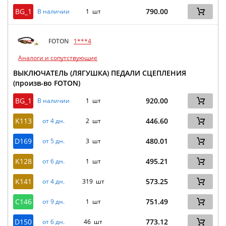
BG_1
790.00
В наличии
1 шт
FOTON
1***4
Аналоги и сопутствующие
ВЫКЛЮЧАТЕЛЬ (ЛЯГУШКА) ПЕДАЛИ СЦЕПЛЕНИЯ
(произв-во FOTON)
BG_1
920.00
В наличии
1 шт
K113
446.60
от 4 дн.
2 шт
D169
480.01
от 5 дн.
3 шт
K128
495.21
от 6 дн.
1 шт
K141
573.25
от 4 дн.
319 шт
C146
751.49
от 9 дн.
1 шт
D150
773.12
от 6 дн.
46 шт