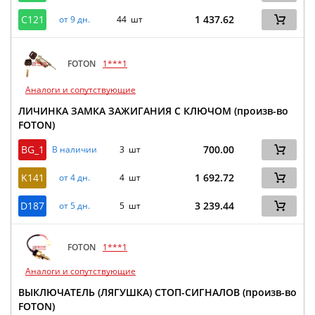
C121
1 437.62
от 9 дн.
44 шт
FOTON
1***1
Аналоги и сопутствующие
ЛИЧИНКА ЗАМКА ЗАЖИГАНИЯ С КЛЮЧОМ (произв-во
FOTON)
BG_1
700.00
В наличии
3 шт
K141
1 692.72
от 4 дн.
4 шт
D187
3 239.44
от 5 дн.
5 шт
FOTON
1***1
Аналоги и сопутствующие
ВЫКЛЮЧАТЕЛЬ (ЛЯГУШКА) СТОП-СИГНАЛОВ (произв-во
FOTON)