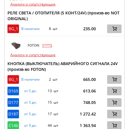
Аналоги и сопутствующие
РЕЛЕ СВЕТА / ОТОПИТЕЛЯ (5 КОНТ/24V) (произв-во NOT
ORIGINAL)
BG_1
235.00
В наличии
8 шт
FOTON
1***5
Аналоги и сопутствующие
КНОПКА (ВЫКЛЮЧАТЕЛЬ) АВАРИЙНОГО СИГНАЛА 24V
(произв-во FOTON)
BG_1
665.00
В наличии
2 шт
D169
613.06
от 5 дн.
13 шт
D177
748.05
от 5 дн.
15 шт
D187
1 272.42
от 5 дн.
17 шт
C146
1 363.94
от 9 дн.
44 шт