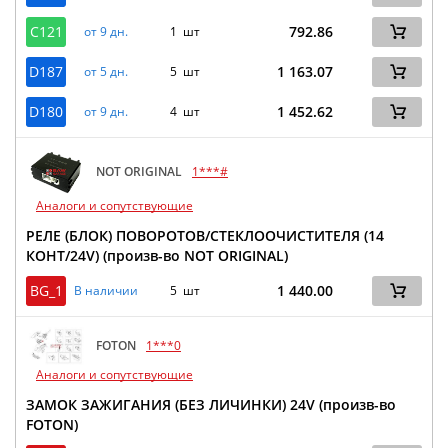
C121
792.86
от 9 дн.
1 шт
D187
1 163.07
от 5 дн.
5 шт
D180
1 452.62
от 9 дн.
4 шт
NOT ORIGINAL
1***#
Аналоги и сопутствующие
РЕЛЕ (БЛОК) ПОВОРОТОВ/СТЕКЛООЧИСТИТЕЛЯ (14
КОНТ/24V) (произв-во NOT ORIGINAL)
BG_1
1 440.00
В наличии
5 шт
FOTON
1***0
Аналоги и сопутствующие
ЗАМОК ЗАЖИГАНИЯ (БЕЗ ЛИЧИНКИ) 24V (произв-во
FOTON)