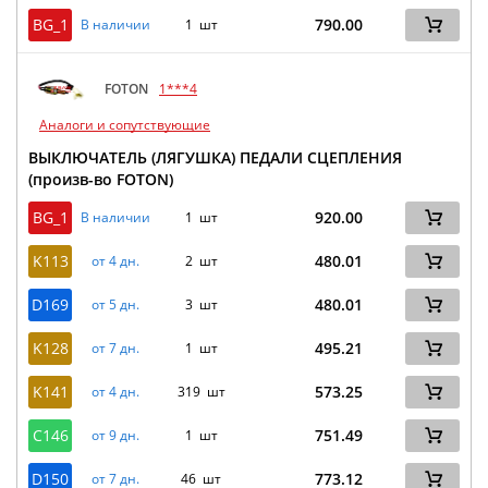
BG_1
790.00
В наличии
1 шт
FOTON
1***4
Аналоги и сопутствующие
ВЫКЛЮЧАТЕЛЬ (ЛЯГУШКА) ПЕДАЛИ СЦЕПЛЕНИЯ
(произв-во FOTON)
BG_1
920.00
В наличии
1 шт
K113
480.01
от 4 дн.
2 шт
D169
480.01
от 5 дн.
3 шт
K128
495.21
от 7 дн.
1 шт
K141
573.25
от 4 дн.
319 шт
C146
751.49
от 9 дн.
1 шт
D150
773.12
от 7 дн.
46 шт