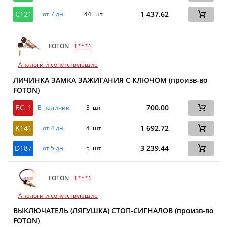
C121
1 437.62
от 7 дн.
44 шт
FOTON
1***1
Аналоги и сопутствующие
ЛИЧИНКА ЗАМКА ЗАЖИГАНИЯ С КЛЮЧОМ (произв-во
FOTON)
BG_1
700.00
В наличии
3 шт
K141
1 692.72
от 4 дн.
4 шт
D187
3 239.44
от 5 дн.
5 шт
FOTON
1***1
Аналоги и сопутствующие
ВЫКЛЮЧАТЕЛЬ (ЛЯГУШКА) СТОП-СИГНАЛОВ (произв-во
FOTON)