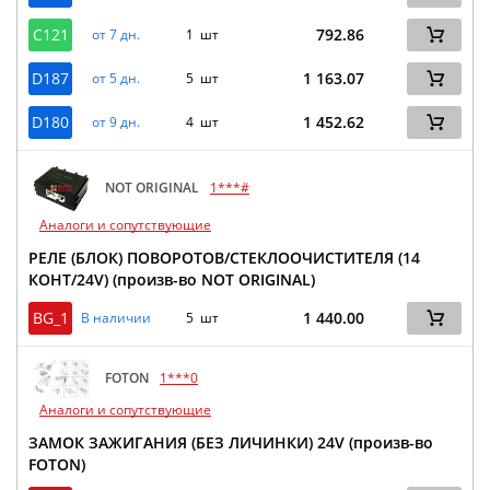
C121
792.86
от 7 дн.
1 шт
D187
1 163.07
от 5 дн.
5 шт
D180
1 452.62
от 9 дн.
4 шт
NOT ORIGINAL
1***#
Аналоги и сопутствующие
РЕЛЕ (БЛОК) ПОВОРОТОВ/СТЕКЛООЧИСТИТЕЛЯ (14
КОНТ/24V) (произв-во NOT ORIGINAL)
BG_1
1 440.00
В наличии
5 шт
FOTON
1***0
Аналоги и сопутствующие
ЗАМОК ЗАЖИГАНИЯ (БЕЗ ЛИЧИНКИ) 24V (произв-во
FOTON)