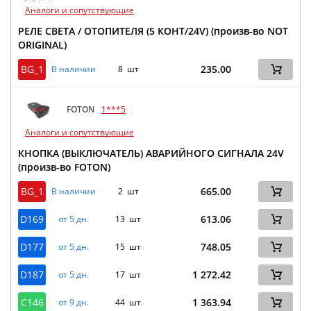
Аналоги и сопутствующие
РЕЛЕ СВЕТА / ОТОПИТЕЛЯ (5 КОНТ/24V) (произв-во NOT
ORIGINAL)
BG_1
235.00
В наличии
8 шт
FOTON
1***5
Аналоги и сопутствующие
КНОПКА (ВЫКЛЮЧАТЕЛЬ) АВАРИЙНОГО СИГНАЛА 24V
(произв-во FOTON)
BG_1
665.00
В наличии
2 шт
D169
613.06
от 5 дн.
13 шт
D177
748.05
от 5 дн.
15 шт
D187
1 272.42
от 5 дн.
17 шт
C146
1 363.94
от 9 дн.
44 шт