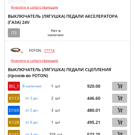
Аналоги и сопутствующие
ВЫКЛЮЧАТЕЛЬ (ЛЯГУШКА) ПЕДАЛИ АКСЕЛЕРАТОРА
(ГАЗА) 24V
Нет в
ПЗ
наличии
FOTON
1***4
Аналоги и сопутствующие
ВЫКЛЮЧАТЕЛЬ (ЛЯГУШКА) ПЕДАЛИ СЦЕПЛЕНИЯ
(произв-во FOTON)
BG_1
920.00
В наличии
1 шт
K113
446.60
от 3 дн.
2 шт
D169
480.01
от 5 дн.
3 шт
K128
495.21
от 6 дн.
1 шт
K141
573.25
от 3 дн.
319 шт