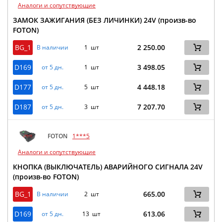
Аналоги и сопутствующие
ЗАМОК ЗАЖИГАНИЯ (БЕЗ ЛИЧИНКИ) 24V (произв-во
FOTON)
BG_1
2 250.00
В наличии
1 шт
D169
3 498.05
от 5 дн.
1 шт
D177
4 448.18
от 5 дн.
5 шт
D187
7 207.70
от 5 дн.
3 шт
FOTON
1***5
Аналоги и сопутствующие
КНОПКА (ВЫКЛЮЧАТЕЛЬ) АВАРИЙНОГО СИГНАЛА 24V
(произв-во FOTON)
BG_1
665.00
В наличии
2 шт
D169
613.06
от 5 дн.
13 шт