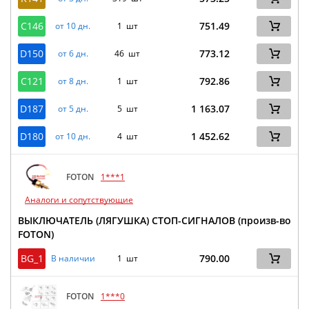
C146
751.49
от 10 дн.
1 шт
D150
773.12
от 6 дн.
46 шт
C121
792.86
от 8 дн.
1 шт
D187
1 163.07
от 5 дн.
5 шт
D180
1 452.62
от 10 дн.
4 шт
FOTON
1***1
Аналоги и сопутствующие
ВЫКЛЮЧАТЕЛЬ (ЛЯГУШКА) СТОП-СИГНАЛОВ (произв-во
FOTON)
BG_1
790.00
В наличии
1 шт
FOTON
1***0