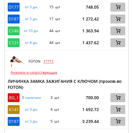
D177
748.05
от 5 дн.
15 шт
D187
1 272.42
от 5 дн.
17 шт
C146
1 363.94
от 10 дн.
44 шт
C121
1 437.62
от 8 дн.
44 шт
FOTON
1***1
Аналоги и сопутствующие
ЛИЧИНКА ЗАМКА ЗАЖИГАНИЯ С КЛЮЧОМ (произв-во
FOTON)
BG_1
700.00
В наличии
3 шт
K141
1 692.72
от 3 дн.
4 шт
D187
3 239.44
от 5 дн.
5 шт