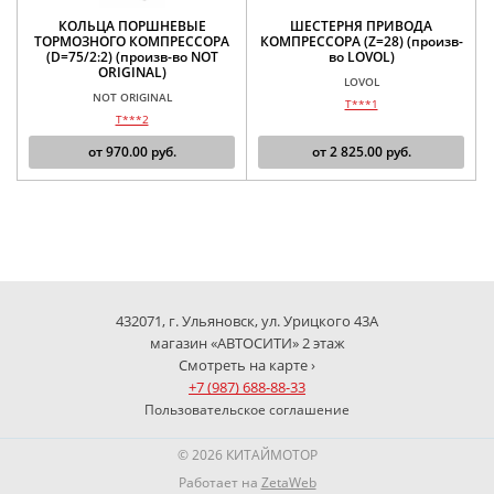
КОЛЬЦА ПОРШНЕВЫЕ
ШЕСТЕРНЯ ПРИВОДА
ТОРМОЗНОГО КОМПРЕССОРА
КОМПРЕССОРА (Z=28) (произв-
(D=75/2:2) (произв-во NOT
во LOVOL)
ORIGINAL)
LOVOL
NOT ORIGINAL
T***1
T***2
от
970.00
руб.
от
2 825.00
руб.
432071, г. Ульяновск, ул. Урицкого 43А
магазин «АВТОСИТИ» 2 этаж
Смотреть на карте ›
+7 (987) 688-88-33
Пользовательское соглашение
© 2026 КИТАЙМОТОР
Работает на
ZetaWeb