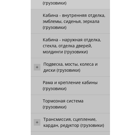
(грузовики)
Кабина - внутренняя отделка,
эмблемы, сиденья, зеркала
(грузовики)
Кабина - наружная отделка,
стекла, отделка дверей,
молдинги (грузовики)
Подвеска, мосты, колеса и
диски (грузовики)
Рама и крепление кабины
(грузовики)
Тормозная система
(грузовики)
Трансмиссия, сцепление,
кардан, редуктор (грузовики)