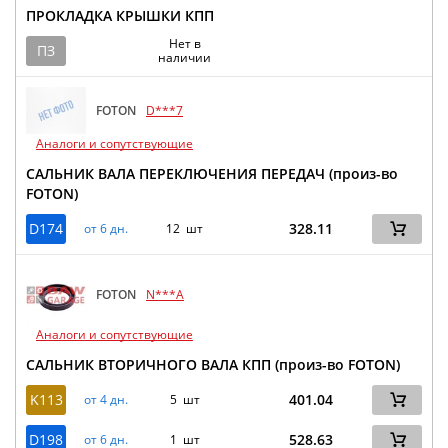
ПРОКЛАДКА КРЫШКИ КПП
Нет в
ПЗ
наличии
FOTON
D***7
Аналоги и сопутствующие
САЛЬНИК ВАЛА ПЕРЕКЛЮЧЕНИЯ ПЕРЕДАЧ (произ-во
FOTON)
D174
328.11
от 6 дн.
12 шт
FOTON
N***A
Аналоги и сопутствующие
САЛЬНИК ВТОРИЧНОГО ВАЛА КПП (произ-во FOTON)
K113
401.04
от 4 дн.
5 шт
D198
528.63
от 6 дн.
1 шт