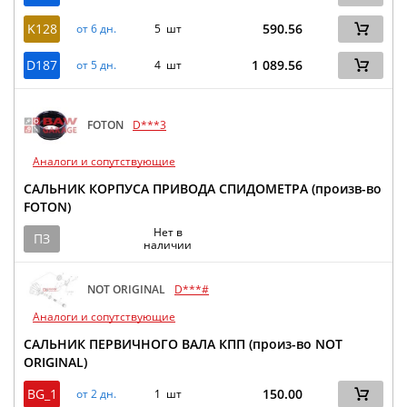
K128
590.56
от 6 дн.
5 шт
D187
1 089.56
от 5 дн.
4 шт
FOTON
D***3
Аналоги и сопутствующие
САЛЬНИК КОРПУСА ПРИВОДА СПИДОМЕТРА (произв-во
FOTON)
Нет в
ПЗ
наличии
NOT ORIGINAL
D***#
Аналоги и сопутствующие
САЛЬНИК ПЕРВИЧНОГО ВАЛА КПП (произ-во NOT
ORIGINAL)
BG_1
150.00
от 2 дн.
1 шт