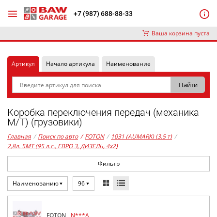
+7 (987) 688-88-33
Ваша корзина пуста
Артикул
Начало артикула
Наименование
Коробка переключения передач (механика
М/Т) (грузовики)
Главная
/
Поиск по авто
/
FOTON
/
1031 (AUMARK) (3.5 т)
/
2,8л. 5MT (95 л.с., ЕВРО 3, ДИЗЕЛЬ, 4x2)
Фильтр
Наименованию
96
FOTON
N***A