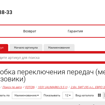
88-33
Возврат
Гарантия
кул
Начало артикула
Наименование
обка переключения передач (м
узовики)
/
Поиск по авто
/
FOTON
/
1031 (AUMARK) (3.5 т)
/
2,8л. 5MT (95 л.с., ЕВРО 
Вид каталога
вать по
Наименованию
Показывать
12