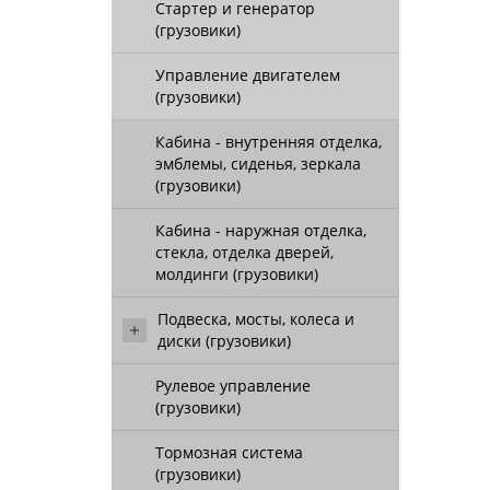
Стартер и генератор
(грузовики)
Управление двигателем
(грузовики)
Кабина - внутренняя отделка,
эмблемы, сиденья, зеркала
(грузовики)
Кабина - наружная отделка,
стекла, отделка дверей,
молдинги (грузовики)
Подвеска, мосты, колеса и
диски (грузовики)
Рулевое управление
(грузовики)
Тормозная система
(грузовики)