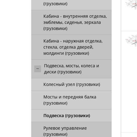
(грузовики)
Кабина - внутренняя отделка,
эмблемы, сиденья, зеркала
(грузовики)
Кабина - наружная отделка,
стекла, отделка дверей,
молдинги (грузовики)
Подвеска, мосты, колеса и
диски (грузовики)
Колесный узел (грузовики)
Мосты и передняя балка
(грузовики)
Подвеска (грузовики)
Рулевое управление
(грузовики)