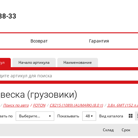
88-33
Возврат
Гарантия
кул
Начало артикула
Наименование
веска (грузовики)
/
Поиск по авто
/
FOTON
/
C8215 (1089) (AUMARK) (8.0 т)
/
3,8л. 6MT (152 л.
Вид каталога
вать по
Выберите...
Показывать
48
Склад
Срок