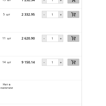
+
2 332.95
-
5 шт
+
2 620.90
-
11 шт
+
9 150.14
-
14 шт
+
Нет в
наличии